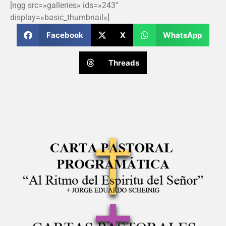
[ngg src=»galleries» ids=»243″
display=»basic_thumbnail»]
Facebook
X
WhatsApp
Threads