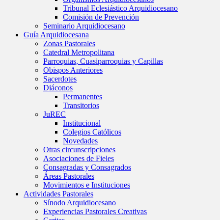
Tribunal Eclesiástico Arquidiocesano
Comisión de Prevención
Seminario Arquidiocesano
Guía Arquidiocesana
Zonas Pastorales
Catedral Metropolitana
Parroquias, Cuasiparroquias y Capillas
Obispos Anteriores
Sacerdotes
Diáconos
Permanentes
Transitorios
JuREC
Institucional
Colegios Católicos
Novedades
Otras circunscripciones
Asociaciones de Fieles
Consagradas y Consagrados
Áreas Pastorales
Movimientos e Instituciones
Actividades Pastorales
Sínodo Arquidiocesano
Experiencias Pastorales Creativas