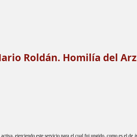
ario Roldán. Homilía del Ar
activa, ejerciendo este servicio para el cual fui ungido, como es el de
i