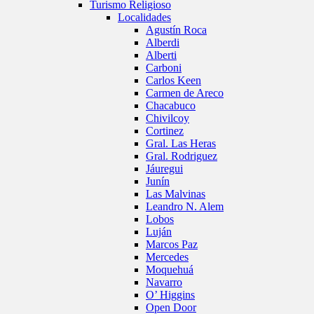
Turismo Religioso
Localidades
Agustín Roca
Alberdi
Alberti
Carboni
Carlos Keen
Carmen de Areco
Chacabuco
Chivilcoy
Cortinez
Gral. Las Heras
Gral. Rodriguez
Jáuregui
Junín
Las Malvinas
Leandro N. Alem
Lobos
Luján
Marcos Paz
Mercedes
Moquehuá
Navarro
O’ Higgins
Open Door