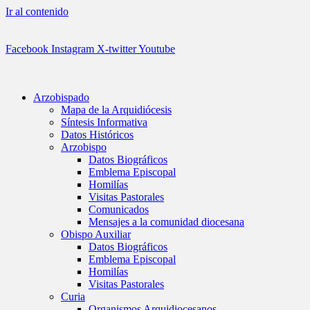
Ir al contenido
Facebook
Instagram
X-twitter
Youtube
Arzobispado
Mapa de la Arquidiócesis
Síntesis Informativa
Datos Históricos
Arzobispo
Datos Biográficos
Emblema Episcopal
Homilías
Visitas Pastorales
Comunicados
Mensajes a la comunidad diocesana
Obispo Auxiliar
Datos Biográficos
Emblema Episcopal
Homilías
Visitas Pastorales
Curia
Organismos Arquidiocesanos