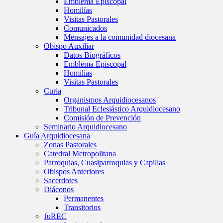
Emblema Episcopal
Homilías
Visitas Pastorales
Comunicados
Mensajes a la comunidad diocesana
Obispo Auxiliar
Datos Biográficos
Emblema Episcopal
Homilías
Visitas Pastorales
Curia
Organismos Arquidiocesanos
Tribunal Eclesiástico Arquidiocesano
Comisión de Prevención
Seminario Arquidiocesano
Guía Arquidiocesana
Zonas Pastorales
Catedral Metropolitana
Parroquias, Cuasiparroquias y Capillas
Obispos Anteriores
Sacerdotes
Diáconos
Permanentes
Transitorios
JuREC