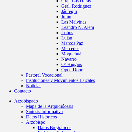
Gral. Las Heras
Gral. Rodriguez
Jáuregui
Junín
Las Malvinas
Leandro N. Alem
Lobos
Luján
Marcos Paz
Mercedes
Moquehuá
Navarro
O’ Higgins
Open Door
Pastoral Vocacional
Instituciones y Movimientos Laicales
Noticias
Contacto
Arzobispado
Mapa de la Arquidiócesis
Síntesis Informativa
Datos Históricos
Arzobispo
Datos Biográficos