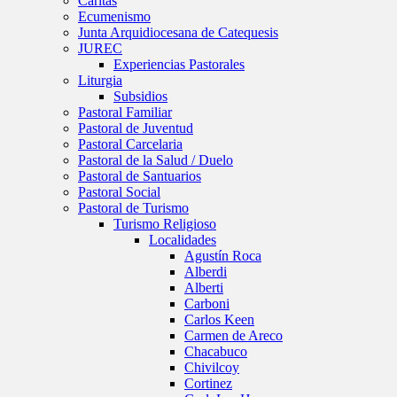
Caritas
Ecumenismo
Junta Arquidiocesana de Catequesis
JUREC
Experiencias Pastorales
Liturgia
Subsidios
Pastoral Familiar
Pastoral de Juventud
Pastoral Carcelaria
Pastoral de la Salud / Duelo
Pastoral de Santuarios
Pastoral Social
Pastoral de Turismo
Turismo Religioso
Localidades
Agustín Roca
Alberdi
Alberti
Carboni
Carlos Keen
Carmen de Areco
Chacabuco
Chivilcoy
Cortinez