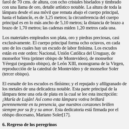
farol de 70 cms. de altura, con ocho cristales biselados y timbrado
con una llama de oro, detalle artístico notable. La altura de toda la
lámpara desde el asa móvil que remata abajo el cuerpo principal,
hasta el balancín, es de 3,25 metros; la circunferencia del cuerpo
principal es en lo más ancho de 5,10 metros; la distancia de brazo a
brazo de 1,70 metros; las cadenas miden 1,20 metros cada una.
Los materiales empleados son plata, oro y piedras preciosas, casi
exclusivamente. El cuerpo principal forma ocho octavos, en cada
uno de los cuales hay un escudo de labor finísima. Los escudos
están en este orden: Nacional, Unión Católica del Uruguay, de
monseñor Vera (primer obispo de Montevideo), de monseñor
Yéregui (segundo obispo), de León XIII, monograma de la Virgen,
reproducción de la catedral de Montevideo y de monseñor Soler
(tercer obispo).
El esmalte de los escudos es fínísimo; y el repujado y afiligranado de
los metales de una delicadeza notable. Esta parte principal de la
lámpara tiene una orla de plata en la cual se lee esta inscripción:
¡María de Luján! Así como esta lámpara votiva brillará
perennemente en tu presencia, que nuestros corazones brillen
siempre por su fe y su amor
. Esta dedicatoria está firmada por el
obispo diocesano, Mariano Soler[17].
6. Regreso de los peregrinos