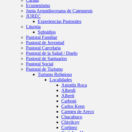
Caritas
Ecumenismo
Junta Arquidiocesana de Catequesis
JUREC
Experiencias Pastorales
Liturgia
Subsidios
Pastoral Familiar
Pastoral de Juventud
Pastoral Carcelaria
Pastoral de la Salud / Duelo
Pastoral de Santuarios
Pastoral Social
Pastoral de Turismo
Turismo Religioso
Localidades
Agustín Roca
Alberdi
Alberti
Carboni
Carlos Keen
Carmen de Areco
Chacabuco
Chivilcoy
Cortinez