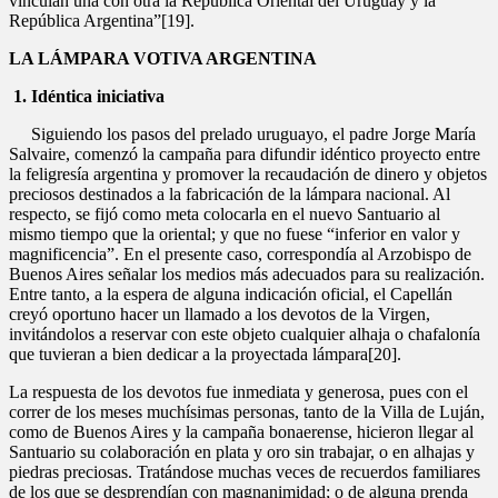
vinculan una con otra la República Oriental del Uruguay y la
República Argentina”[19].
LA LÁMPARA VOTIVA ARGENTINA
1. Idéntica iniciativa
Siguiendo los pasos del prelado uruguayo, el padre Jorge María
Salvaire, comenzó la campaña para difundir idéntico proyecto entre
la feligresía argentina y promover la recaudación de dinero y objetos
preciosos destinados a la fabricación de la lámpara nacional. Al
respecto, se fijó como meta colocarla en el nuevo Santuario al
mismo tiempo que la oriental; y que no fuese “inferior en valor y
magnificencia”. En el presente caso, correspondía al Arzobispo de
Buenos Aires señalar los medios más adecuados para su realización.
Entre tanto, a la espera de alguna indicación oficial, el Capellán
creyó oportuno hacer un llamado a los devotos de la Virgen,
invitándolos a reservar con este objeto cualquier alhaja o chafalonía
que tuvieran a bien dedicar a la proyectada lámpara[20].
La respuesta de los devotos fue inmediata y generosa, pues con el
correr de los meses muchísimas personas, tanto de la Villa de Luján,
como de Buenos Aires y la campaña bonaerense, hicieron llegar al
Santuario su colaboración en plata y oro sin trabajar, o en alhajas y
piedras preciosas. Tratándose muchas veces de recuerdos familiares
de los que se desprendían con magnanimidad; o de alguna prenda