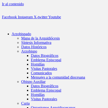
Ir al contenido
Facebook
Instagram
X-twitter
Youtube
Arzobispado
Mapa de la Arquidiócesis
Síntesis Informativa
Datos Históricos
Arzobispo
Datos Biográficos
Emblema Episcopal
Homilías
Visitas Pastorales
Comunicados
Mensajes a la comunidad diocesana
Obispo Auxiliar
Datos Biográficos
Emblema Episcopal
Homilías
Visitas Pastorales
Curia
Organismos Arquidiocesanos