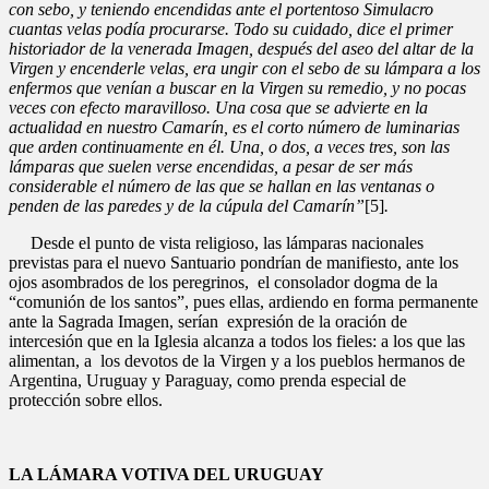
con sebo, y teniendo encendidas ante el portentoso Simulacro
cuantas velas podía procurarse. Todo su cuidado, dice el primer
historiador de la venerada Imagen, después del aseo del altar de la
Virgen y encenderle velas, era ungir con el sebo de su lámpara a los
enfermos que venían a buscar en la Virgen su remedio, y no pocas
veces con efecto maravilloso. Una cosa que se advierte en la
actualidad en nuestro Camarín, es el corto número de luminarias
que arden continuamente en él. Una, o dos, a veces tres, son las
lámparas que suelen verse encendidas, a pesar de ser más
considerable el número de las que se hallan en las ventanas o
penden de las paredes y de la cúpula del Camarín”
[5]
.
Desde el punto de vista religioso, las lámparas nacionales
previstas para el nuevo Santuario pondrían de manifiesto, ante los
ojos asombrados de los peregrinos, el consolador dogma de la
“comunión de los santos”, pues ellas, ardiendo en forma permanente
ante la Sagrada Imagen, serían expresión de la oración de
intercesión que en la Iglesia alcanza a todos los fieles: a los que las
alimentan, a los devotos de la Virgen y a los pueblos hermanos de
Argentina, Uruguay y Paraguay, como prenda especial de
protección sobre ellos.
LA LÁMARA VOTIVA DEL URUGUAY