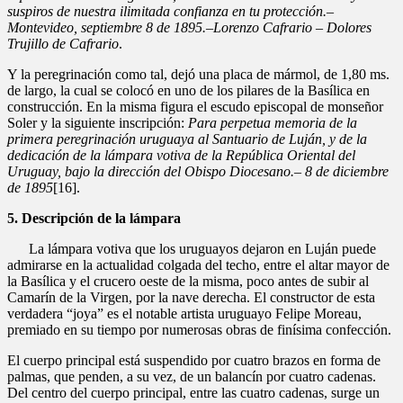
suspiros de nuestra ilimitada confianza en tu protección.–
Montevideo, septiembre 8 de 1895.–Lorenzo Cafrario – Dolores
Trujillo de Cafrario
.
Y la peregrinación como tal, dejó una placa de mármol, de 1,80 ms.
de largo, la cual se colocó en uno de los pilares de la Basílica en
construcción. En la misma figura el escudo episcopal de monseñor
Soler y la siguiente inscripción:
Para perpetua memoria de la
primera peregrinación uruguaya al Santuario de Luján, y de la
dedicación de la lámpara votiva de la República Oriental del
Uruguay, bajo la dirección del Obispo Diocesano.– 8 de diciembre
de 1895
[16].
5. Descripción de la lámpara
La lámpara votiva que los uruguayos dejaron en Luján puede
admirarse en la actualidad colgada del techo, entre el altar mayor de
la Basílica y el crucero oeste de la misma, poco antes de subir al
Camarín de la Virgen, por la nave derecha. El constructor de esta
verdadera “joya” es el notable artista uruguayo Felipe Moreau,
premiado en su tiempo por numerosas obras de finísima confección.
El cuerpo principal está suspendido por cuatro brazos en forma de
palmas, que penden, a su vez, de un balancín por cuatro cadenas.
Del centro del cuerpo principal, entre las cuatro cadenas, surge un