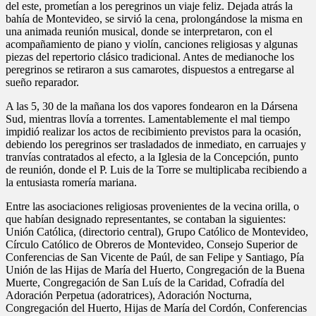
del este, prometían a los peregrinos un viaje feliz. Dejada atrás la
bahía de Montevideo, se sirvió la cena, prolongándose la misma en
una animada reunión musical, donde se interpretaron, con el
acompañamiento de piano y violín, canciones religiosas y algunas
piezas del repertorio clásico tradicional. Antes de medianoche los
peregrinos se retiraron a sus camarotes, dispuestos a entregarse al
sueño reparador.
A las 5, 30 de la mañana los dos vapores fondearon en la Dársena
Sud, mientras llovía a torrentes. Lamentablemente el mal tiempo
impidió realizar los actos de recibimiento previstos para la ocasión,
debiendo los peregrinos ser trasladados de inmediato, en carruajes y
tranvías contratados al efecto, a la Iglesia de la Concepción, punto
de reunión, donde el P. Luis de la Torre se multiplicaba recibiendo a
la entusiasta romería mariana.
Entre las asociaciones religiosas provenientes de la vecina orilla, o
que habían designado representantes, se contaban la siguientes:
Unión Católica, (directorio central), Grupo Católico de Montevideo,
Círculo Católico de Obreros de Montevideo, Consejo Superior de
Conferencias de San Vicente de Paúl, de san Felipe y Santiago, Pía
Unión de las Hijas de María del Huerto, Congregación de la Buena
Muerte, Congregación de San Luís de la Caridad, Cofradía del
Adoración Perpetua (adoratrices), Adoración Nocturna,
Congregación del Huerto, Hijas de María del Cordón, Conferencias