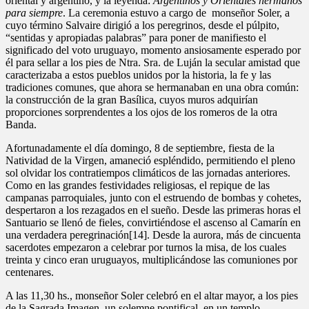
oriental y argentino, y la leyenda:
Argentinos y Orientales hermanos
para siempre
. La ceremonia estuvo a cargo de monseñor Soler, a
cuyo término Salvaire dirigió a los peregrinos, desde el púlpito,
“sentidas y apropiadas palabras” para poner de manifiesto el
significado del voto uruguayo, momento ansiosamente esperado por
él para sellar a los pies de Ntra. Sra. de Luján la secular amistad que
caracterizaba a estos pueblos unidos por la historia, la fe y las
tradiciones comunes, que ahora se hermanaban en una obra común:
la construcción de la gran Basílica, cuyos muros adquirían
proporciones sorprendentes a los ojos de los romeros de la otra
Banda.
Afortunadamente el día domingo, 8 de septiembre, fiesta de la
Natividad de la Virgen, amaneció espléndido, permitiendo el pleno
sol olvidar los contratiempos climáticos de las jornadas anteriores.
Como en las grandes festividades religiosas, el repique de las
campanas parroquiales, junto con el estruendo de bombas y cohetes,
despertaron a los rezagados en el sueño. Desde las primeras horas el
Santuario se llenó de fieles, convirtiéndose el ascenso al Camarín en
una verdadera peregrinación[14]. Desde la aurora, más de cincuenta
sacerdotes empezaron a celebrar por turnos la misa, de los cuales
treinta y cinco eran uruguayos, multiplicándose las comuniones por
centenares.
A las 11,30 hs., monseñor Soler celebró en el altar mayor, a los pies
de la Sagrada Imagen, un solemne pontifical, en un templo