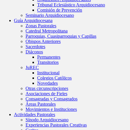
Tribunal Eclesiástico Arquidiocesano
Comisión de Prevención
Seminario Arquidiocesano
Guía Arquidiocesana
Zonas Pastorales
Catedral Metropolitana
Parroquias, Cuasiparroquias y Capillas
Obispos Anteriores
Sacerdotes
Diáconos
Permanentes
Transitorios
JuREC
Institucional
Colegios Católicos
Novedades
Otras circunscripciones
Asociaciones de Fieles
Consagradas y Consagrados
Áreas Pastorales
Movimientos e Instituciones
Actividades Pastorales
Sínodo Arquidiocesano
Experiencias Pastorales Creativas