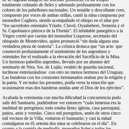
totalmente colmado de fieles y adornado profusamente con los
colores de los pabellones nacionales. Un notable y descollante coro,
compuesto por voces de ambas orillas, cantó la misa compuesta por
monseñor Cagliero, siendo acompañado el obispo en el altar por
“los sacerdotes orientales Yriarte, Clavel, Oyasbehere, Semería y el
Sr. Capobianco párroco de la Florida”. El infaltable panegírico a la
Virgen corrió por cuenta del monseñor Luquesse, secretario del
obispado de Montevideo, quien pronunció “sin duda alguna una
verdadera pieza de oratoria”. La crónica destaca que “un acto que
conmovió profundamente el sentimiento de los argentinos y
orientales fue el realizado a la elevación del Sacrificio de la Misa.
Un hermoso pabellón argentino, llevado por un alumno del
seminario de Ntra. Sra. de Luján, vestido de guardia nacional,
inclinose entrelazándose con otro no menos hermoso del Uruguay.
Las banderas con los corazones hermanados oraban por la religión y
la patria. Y en todos los presentes, podía verse la emoción que
ocasionaron esas dos banderas unidas ante el Dios de los ejércitos”.
Acabada la ceremonia con mucha dificultad la concurrencia pudo
salir del Santuario, pudiéndose ver entonces “cuán inmensa era la
multitud de peregrinos; todo estaba lleno; iglesia, casa parroquial,
patios, atrio y veredas. Cinco mil peregrinos, amén de otros cinco
mil vecinos de la Villa, visitaron el Santuario; y casi la mitad
comulgaron en él; setenta dos misa se celebraron en el día”. En
cuanto a la comida de mediodía, monseñor Soler y todos los