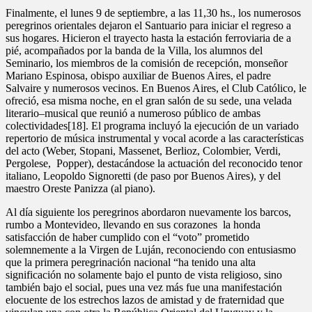
Finalmente, el lunes 9 de septiembre, a las 11,30 hs., los numerosos
peregrinos orientales dejaron el Santuario para iniciar el regreso a
sus hogares. Hicieron el trayecto hasta la estación ferroviaria de a
pié, acompañados por la banda de la Villa, los alumnos del
Seminario, los miembros de la comisión de recepción, monseñor
Mariano Espinosa, obispo auxiliar de Buenos Aires, el padre
Salvaire y numerosos vecinos. En Buenos Aires, el Club Católico, le
ofreció, esa misma noche, en el gran salón de su sede, una velada
literario–musical que reunió a numeroso público de ambas
colectividades[18]. El programa incluyó la ejecución de un variado
repertorio de música instrumental y vocal acorde a las características
del acto (Weber, Stopani, Massenet, Berlioz, Colombier, Verdi,
Pergolese, Popper), destacándose la actuación del reconocido tenor
italiano, Leopoldo Signoretti (de paso por Buenos Aires), y del
maestro Oreste Panizza (al piano).
Al día siguiente los peregrinos abordaron nuevamente los barcos,
rumbo a Montevideo, llevando en sus corazones la honda
satisfacción de haber cumplido con el “voto” prometido
solemnemente a la Virgen de Luján, reconociendo con entusiasmo
que la primera peregrinación nacional “ha tenido una alta
significación no solamente bajo el punto de vista religioso, sino
también bajo el social, pues una vez más fue una manifestación
elocuente de los estrechos lazos de amistad y de fraternidad que