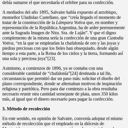
debía sumarse el que necesitaría el orfebre para su confección.
A mediados del año 1895, Salvaire había expuesto al arzobispo,
monseñor Uladislao Castellano, que “creía llegado el momento de
tratar de la construcción de la
Lámpara Votiva
que, en nombre y
representación de la República Argentina, ha de arder perennemente
ante la Sagrada Imagen de Ntra. Sra. de Luján”. Y que el digno
complemento de la misma sería la confección de una gran
Custodia
Votiva
, “en la que se emplearían la chafalonía de oro y las joyas y
piedras preciosas con que los fieles han obsequiado, desde algún
tiempo a esta parte, a la Reina de los cielos y la tierra, formando así
una sola y preciosa joya”[23].
Asimismo, a comienzos de 1896, ya se contaba con una
considerable cantidad de “chafalonía”[24] destinada a tal fin,
circunstancia que permitió dar un paso más: solicitar el diseño del
plano correspondiente, donde se alternaban motivos de inspiración
religiosa y patriótica. Pero para dar comienzo a la obra resultaba
necesario reunir otra cantidad semejante de plata, unos 350 kilos
más, al igual que el dinero necesario para pagar la confección.
3. Método de recolección
En este sentido, en opinión de Salvaire, convenía adoptar el mismo
método de recolección que el empleado en la diócesis de