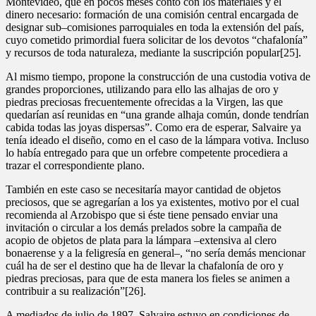
Montevideo, que en pocos meses contó con los materiales y el
dinero necesario: formación de una comisión central encargada de
designar sub–comisiones parroquiales en toda la extensión del país,
cuyo cometido primordial fuera solicitar de los devotos “chafalonía”
y recursos de toda naturaleza, mediante la suscripción popular[25].
Al mismo tiempo, propone la construcción de una custodia votiva de
grandes proporciones, utilizando para ello las alhajas de oro y
piedras preciosas frecuentemente ofrecidas a la Virgen, las que
quedarían así reunidas en “una grande alhaja común, donde tendrían
cabida todas las joyas dispersas”. Como era de esperar, Salvaire ya
tenía ideado el diseño, como en el caso de la lámpara votiva. Incluso
lo había entregado para que un orfebre competente procediera a
trazar el correspondiente plano.
También en este caso se necesitaría mayor cantidad de objetos
preciosos, que se agregarían a los ya existentes, motivo por el cual
recomienda al Arzobispo que si éste tiene pensado enviar una
invitación o circular a los demás prelados sobre la campaña de
acopio de objetos de plata para la lámpara –extensiva al clero
bonaerense y a la feligresía en general–, “no sería demás mencionar
cuál ha de ser el destino que ha de llevar la chafalonía de oro y
piedras preciosas, para que de esta manera los fieles se animen a
contribuir a su realización”[26].
A mediados de julio de 1897, Salvaire estuvo en condiciones de