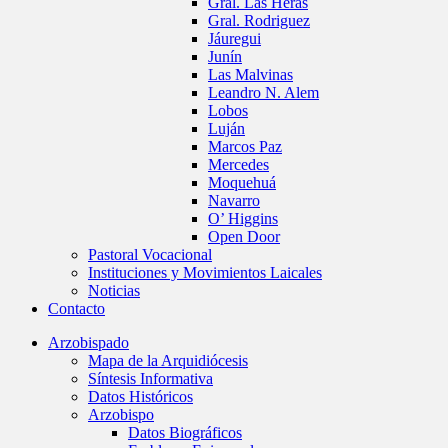
Gral. Las Heras
Gral. Rodriguez
Jáuregui
Junín
Las Malvinas
Leandro N. Alem
Lobos
Luján
Marcos Paz
Mercedes
Moquehuá
Navarro
O’ Higgins
Open Door
Pastoral Vocacional
Instituciones y Movimientos Laicales
Noticias
Contacto
Arzobispado
Mapa de la Arquidiócesis
Síntesis Informativa
Datos Históricos
Arzobispo
Datos Biográficos