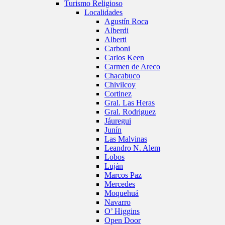
Turismo Religioso
Localidades
Agustín Roca
Alberdi
Alberti
Carboni
Carlos Keen
Carmen de Areco
Chacabuco
Chivilcoy
Cortinez
Gral. Las Heras
Gral. Rodriguez
Jáuregui
Junín
Las Malvinas
Leandro N. Alem
Lobos
Luján
Marcos Paz
Mercedes
Moquehuá
Navarro
O’ Higgins
Open Door