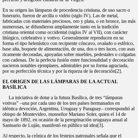
En su origen las lámparas de procedencia cristiana, de uso sacro o
funerario, fueron de arcilla o vidrio (siglo IV). Las de metal,
fabricadas con materiales preciosos, oro y plata, o en bronce, las más
numerosas, se difundieron ampliamente tanto en la tradición
cristiana oriental como occidental (siglos IV al VII), con carácter
litúrgico, celebrativo y votivo. Generalmente reproducen en su
forma el tipo helenístico con recipiente cóncavo, ovalado o esférico,
base alta, boquete de alimentación, de una, dos o tres luces, con asas
ricamente decoradas, apoyadas sobre muebles, pedestales o colgadas
con cadenas. De la perfecta fusión entre funcionalidad y decoración
nacieron notables ejemplares, admirables por su forma agraciada,
por su perfección técnica y por la riqueza de la decoración[2].
EL ORIGEN DE LAS LÁMPARAS DE LA ACTUAL
BASÍLICA
La iniciativa de dotar a la futura Basílica, de tres “lámparas
votivas” –una por cada uno de los tres países hermanados en
idéntica devoción, Argentina, Uruguay y Paraguay– correspondió al
obispo de Montevideo, monseñor Mariano Soler, quien el 14 de
mayo de 1892, en ocasión de la peregrinación uruguaya anual al
Santuario de Luján, manifestó en público tal idea[3].
Al respecto, la crónica de los festejos patronales señala que el