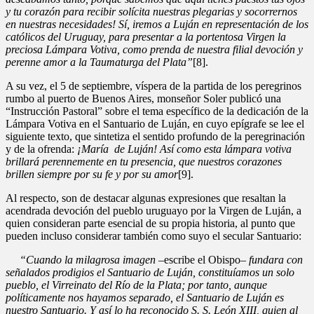
y tu corazón para recibir solícita nuestras plegarias y socorrernos
en nuestras necesidades! Sí, iremos a Luján en representación de los
católicos del Uruguay, para presentar a la portentosa Virgen la
preciosa Lámpara Votiva, como prenda de nuestra filial devoción y
perenne amor a la Taumaturga del Plata”
[8].
A su vez, el 5 de septiembre, víspera de la partida de los peregrinos
rumbo al puerto de Buenos Aires, monseñor Soler publicó una
“Instrucción Pastoral” sobre el tema específico de la dedicación de la
Lámpara Votiva en el Santuario de Luján, en cuyo epígrafe se lee el
siguiente texto, que sintetiza el sentido profundo de la peregrinación
y de la ofrenda:
¡María de Luján! Así como esta lámpara votiva
brillará perennemente en tu presencia, que nuestros corazones
brillen siempre por su fe y por su amor
[9].
Al respecto, son de destacar algunas expresiones que resaltan la
acendrada devoción del pueblo uruguayo por la Virgen de Luján, a
quien consideran parte esencial de su propia historia, al punto que
pueden incluso considerar también como suyo el secular Santuario:
“Cuando la milagrosa imagen
–escribe el Obispo–
fundara con
señalados prodigios el Santuario de Luján, constituíamos un solo
pueblo, el Virreinato del Río de la Plata; por tanto, aunque
políticamente nos hayamos separado, el Santuario de Luján es
nuestro Santuario. Y así lo ha reconocido S. S. León XIII, quien al