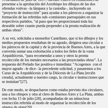
presentar a la aprobación del Arzobispo los dibujos de las dos
ofrendas votivas –la lámpara y la custodia–, incluyendo un
“proyecto de instrucción” para ayudar a los párrocos a organizar la
formación de las referidas sub–comisiones parroquiales en sus
respectivos partidos, “al paso que les proporcionará toda luz
deseable sobre cuanto pueda propender a la pronta realización de
ambas obras”.
A su vez, solicitaba a monseñor Castellano, que si los dibujos y los
medios propuestos resultaban de su agrado, dirigiera una circular a
los párrocos de la capital y de la provincia de Buenos Aires, a la que
convenía sumar una exhortación a todos los fieles de la vasta
Arquidiócesis, “para recomendar a unos y otros la pronta
recolección de los metales necesarios a las proyectadas obras”. La
respuesta del Prelado fue positiva e inmediata: “Acogemos con el
mayor agrado –le dice– la precedente solicitud, y pasaremos a los
Curas de la Arquidiócesis y de la Diócesis de La Plata [recién
creada], actualmente a nuestro cargo, la circular e instrucciones que
se insinúan”[27].
De este modo, se despacharon como estaba previsto dos circulares,
una a los obispos y otra al clero de Buenos Aires y La Plata, ambas
con fecha 15 de julio [28], acompañadas de un minuciosa
instrucción referida al modo de organizar la recolección de los
objetos de plata[29].