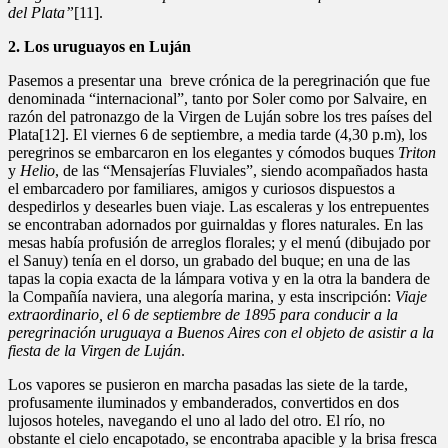
del Plata”
[11].
2. Los uruguayos en Luján
Pasemos a presentar una breve crónica de la peregrinación que fue
denominada “internacional”, tanto por Soler como por Salvaire, en
razón del patronazgo de la Virgen de Luján sobre los tres países del
Plata[12]. El viernes 6 de septiembre, a media tarde (4,30 p.m), los
peregrinos se embarcaron en los elegantes y cómodos buques
Triton
y
Helio
, de las “Mensajerías Fluviales”, siendo acompañados hasta
el embarcadero por familiares, amigos y curiosos dispuestos a
despedirlos y desearles buen viaje. Las escaleras y los entrepuentes
se encontraban adornados por guirnaldas y flores naturales. En las
mesas había profusión de arreglos florales; y el menú (dibujado por
el Sanuy) tenía en el dorso, un grabado del buque; en una de las
tapas la copia exacta de la lámpara votiva y en la otra la bandera de
la Compañía naviera, una alegoría marina, y esta inscripción:
Viaje
extraordinario, el 6 de septiembre de 1895 para conducir a la
peregrinación uruguaya a Buenos Aires con el objeto de asistir a la
fiesta de la Virgen de Luján
.
Los vapores se pusieron en marcha pasadas las siete de la tarde,
profusamente iluminados y embanderados, convertidos en dos
lujosos hoteles, navegando el uno al lado del otro. El río, no
obstante el cielo encapotado, se encontraba apacible y la brisa fresca