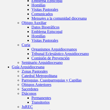
Emblema Episcopal
Homilías
Visitas Pastorales
Comunicados
Mensajes a la comunidad diocesana
Obispo Auxiliar
Datos Biográficos
Emblema Episcopal
Homilías
Visitas Pastorales
Curia
Organismos Arquidiocesanos
Tribunal Eclesiástico Arquidiocesano
Comisión de Prevención
Seminario Arquidiocesano
Guía Arquidiocesana
Zonas Pastorales
Catedral Metropolitana
Parroquias, Cuasiparroquias y Capillas
Obispos Anteriores
Sacerdotes
Diáconos
Permanentes
Transitorios
JuREC