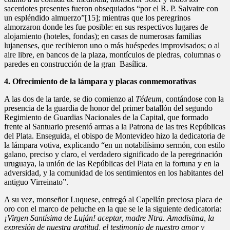
sacerdotes presentes fueron obsequiados “por el R. P. Salvaire con
un espléndido almuerzo”[15]; mientras que los peregrinos
almorzaron donde les fue posible: en sus respectivos lugares de
alojamiento (hoteles, fondas); en casas de numerosas familias
lujanenses, que recibieron uno o más huéspedes improvisados; o al
aire libre, en bancos de la plaza, montículos de piedras, columnas o
paredes en construcción de la gran Basílica.
4. Ofrecimiento de la lámpara y placas conmemorativas
A las dos de la tarde, se dio comienzo al
Tédeum
, contándose con la
presencia de la guardia de honor del primer batallón del segundo
Regimiento de Guardias Nacionales de la Capital, que formado
frente al Santuario presentó armas a la Patrona de las tres Repúblicas
del Plata. Enseguida, el obispo de Montevideo hizo la dedicatoria de
la lámpara votiva, explicando “en un notabilísimo sermón, con estilo
galano, preciso y claro, el verdadero significado de la peregrinación
uruguaya, la unión de las Repúblicas del Plata en la fortuna y en la
adversidad, y la comunidad de los sentimientos en los habitantes del
antiguo Virreinato”.
A su vez, monseñor Luquese, entregó al Capellán preciosa placa de
oro con el marco de peluche en la que se le la siguiente dedicatoria:
¡Virgen Santísima de Luján! aceptar, madre Ntra. Amadisima, la
expresión de nuestra gratitud, el testimonio de nuestro amor y