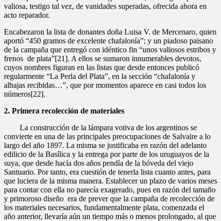
valiosa, testigo tal vez, de vanidades superadas, ofrecida ahora en
acto reparador.
Encabezaron la lista de donantes doña Luisa V. de Mercenaro, quien
aportó “450 gramos de excelente chafalonía”; y un piadoso paisano
de la campaña que entregó con idéntico fin “unos valiosos estribos y
frenos de plata”[21]. A ellos se sumaron innumerables devotos,
cuyos nombres figuran en las listas que desde entonces publicó
regularmente “La Perla del Plata”, en la sección “chafalonía y
alhajas recibidas…”, que por momentos aparece en casi todos los
números[22].
2. Primera recolección de materiales
La construcción de la lámpara votiva de los argentinos se
convierte en una de las principales preocupaciones de Salvaire a lo
largo del año 1897. La misma se justificaba en razón del adelanto
edilicio de la Basílica y la entrega por parte de los uruguayos de la
suya, que desde hacía dos años pendía de la bóveda del viejo
Santuario. Por tanto, era cuestión de tenerla lista cuanto antes, para
que luciera de la misma manera. Establecer un plazo de varios meses
para contar con ella no parecía exagerado, pues en razón del tamaño
y primoroso diseño era de prever que la campaña de recolección de
los materiales necesarios, fundamentalmente plata, comenzada el
año anterior, llevaría aún un tiempo más o menos prolongado, al que