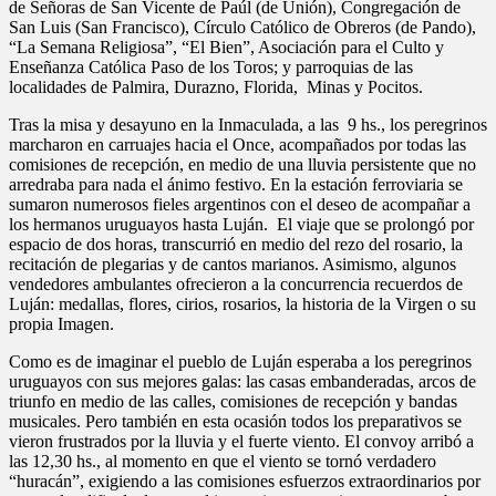
de Señoras de San Vicente de Paúl (de Unión), Congregación de
San Luis (San Francisco), Círculo Católico de Obreros (de Pando),
“La Semana Religiosa”, “El Bien”, Asociación para el Culto y
Enseñanza Católica Paso de los Toros; y parroquias de las
localidades de Palmira, Durazno, Florida, Minas y Pocitos.
Tras la misa y desayuno en la Inmaculada, a las 9 hs., los peregrinos
marcharon en carruajes hacia el Once, acompañados por todas las
comisiones de recepción, en medio de una lluvia persistente que no
arredraba para nada el ánimo festivo. En la estación ferroviaria se
sumaron numerosos fieles argentinos con el deseo de acompañar a
los hermanos uruguayos hasta Luján. El viaje que se prolongó por
espacio de dos horas, transcurrió en medio del rezo del rosario, la
recitación de plegarias y de cantos marianos. Asimismo, algunos
vendedores ambulantes ofrecieron a la concurrencia recuerdos de
Luján: medallas, flores, cirios, rosarios, la historia de la Virgen o su
propia Imagen.
Como es de imaginar el pueblo de Luján esperaba a los peregrinos
uruguayos con sus mejores galas: las casas embanderadas, arcos de
triunfo en medio de las calles, comisiones de recepción y bandas
musicales. Pero también en esta ocasión todos los preparativos se
vieron frustrados por la lluvia y el fuerte viento. El convoy arribó a
las 12,30 hs., al momento en que el viento se tornó verdadero
“huracán”, exigiendo a las comisiones esfuerzos extraordinarios por