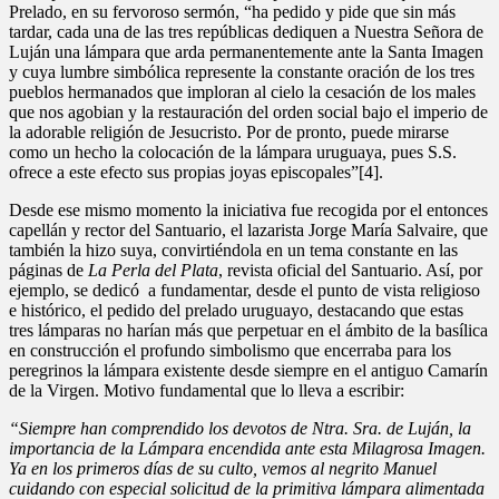
Prelado, en su fervoroso sermón, “ha pedido y pide que sin más
tardar, cada una de las tres repúblicas dediquen a Nuestra Señora de
Luján una lámpara que arda permanentemente ante la Santa Imagen
y cuya lumbre simbólica represente la constante oración de los tres
pueblos hermanados que imploran al cielo la cesación de los males
que nos agobian y la restauración del orden social bajo el imperio de
la adorable religión de Jesucristo. Por de pronto, puede mirarse
como un hecho la colocación de la lámpara uruguaya, pues S.S.
ofrece a este efecto sus propias joyas episcopales”[4].
Desde ese mismo momento la iniciativa fue recogida por el entonces
capellán y rector del Santuario, el lazarista Jorge María Salvaire, que
también la hizo suya, convirtiéndola en un tema constante en las
páginas de
La Perla del Plata
, revista oficial del Santuario. Así, por
ejemplo, se dedicó a fundamentar, desde el punto de vista religioso
e histórico, el pedido del prelado uruguayo, destacando que estas
tres lámparas no harían más que perpetuar en el ámbito de la basílica
en construcción el profundo simbolismo que encerraba para los
peregrinos la lámpara existente desde siempre en el antiguo Camarín
de la Virgen. Motivo fundamental que lo lleva a escribir:
“Siempre han comprendido los devotos de Ntra. Sra. de Luján, la
importancia de la Lámpara encendida ante esta Milagrosa Imagen.
Ya en los primeros días de su culto, vemos al negrito Manuel
cuidando con especial solicitud de la primitiva lámpara alimentada