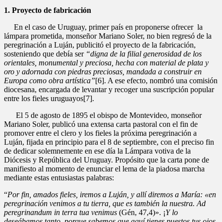
1. Proyecto de fabricación
En el caso de Uruguay, primer país en proponerse ofrecer la
lámpara prometida, monseñor Mariano Soler, no bien regresó de la
peregrinación a Luján, publicitó el proyecto de la fabricación,
sosteniendo que debía ser
“digna de la filial generosidad de los
orientales, monumental y preciosa, hecha con material de plata y
oro y adornada con piedras preciosas, mandada a construir en
Europa como obra artística”
[6]. A ese efecto, nombró una comisión
diocesana, encargada de levantar y recoger una suscripción popular
entre los fieles uruguayos[7].
El 5 de agosto de 1895 el obispo de Montevideo, monseñor
Mariano Soler, publicó una extensa carta pastoral con el fin de
promover entre el clero y los fieles la próxima peregrinación a
Luján, fijada en principio para el 8 de septiembre, con el preciso fin
de dedicar solemnemente en ese día la Lámpara votiva de la
Diócesis y República del Uruguay. Propósito que la carta pone de
manifiesto al momento de enunciar el lema de la piadosa marcha
mediante estas entusiastas palabras:
“
Por fin, amados fieles, iremos a Luján, y allí diremos a María: «en
peregrinación venimos a tu tierra, que es también la nuestra.
Ad
peregrinandum in terra tua venimus
(Gén, 47,4)». ¡
Y lo
deseábamos tanto, porque sabemos que aquí tienes puestos tus ojos