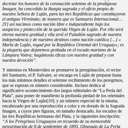
decretar los honores de la coronación solemne de la prodigiosa
Imagen, ha concedido la liturgia sagrada y el oficio propio de
nuestra Señora de Luján, para las tres Repúblicas que constituyeron
el antiguo Virreinato; de manera que es Santuario Internacional…
[Y] así nacimos como nación libre e independiente bajo los
auspicios y protección de la querida Virgen de Luján. Por ello será
eterna nuestra gratitud y ella será el Paladión sagrado de nuestra
independencia y de nuestros destinos como nación católica […] «
María de Luján, rogad por la República Oriental del Uruguay»; es
la plegaria que dejaremos grabada en el escudo mariano de la
Lámpara Votiva; hagámosla eficaz con nuestra gratitud y con
nuestra devoción”.
Y mientras en Montevideo se promueve la peregrinación, el rector
del Santuario, el P. Salvaire, se encarga en Luján de preparar hasta
los más mínimos detalles el solemne recibimiento de los peregrinos,
que se esperan en número considerable. Incluso dedica al
significativo acontecimiento dos largos editoriales de “La Perla del
Plata”, para poner de manifiesto la profunda piedad de los orientales
hacia la Virgen de Luján[10]; y un número especial de la misma,
encabezado por una reproducción a color y en dorado de la Sagrada
Imagen, a cuyos pies figuran, en tamaño destacado, los escudos de
las tres Repúblicas hermanas del Plata, y la siguientes inscripción:
“A los Peregrinos Uruguayos en recuerdo de su memorable
peregrinación de 8 de septiembre de 1895. Obsequio de La Perla