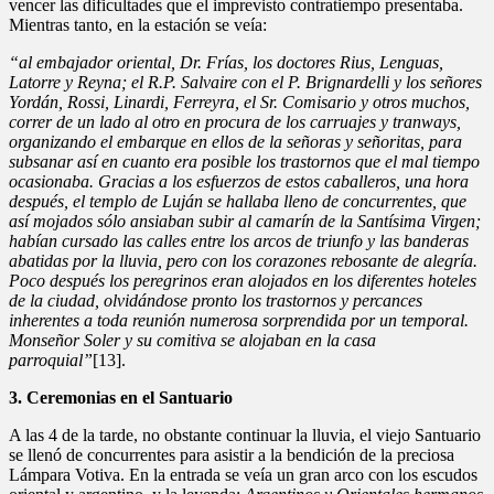
vencer las dificultades que el imprevisto contratiempo presentaba.
Mientras tanto, en la estación se veía:
“al embajador oriental, Dr. Frías, los doctores Rius, Lenguas,
Latorre y Reyna; el R.P. Salvaire con el P. Brignardelli y los señores
Yordán, Rossi, Linardi, Ferreyra, el Sr. Comisario y otros muchos,
correr de un lado al otro en procura de los carruajes y tranways,
organizando el embarque en ellos de la señoras y señoritas, para
subsanar así en cuanto era posible los trastornos que el mal tiempo
ocasionaba. Gracias a los esfuerzos de estos caballeros, una hora
después, el templo de Luján se hallaba lleno de concurrentes, que
así mojados sólo ansiaban subir al camarín de la Santísima Virgen;
habían cursado las calles entre los arcos de triunfo y las banderas
abatidas por la lluvia, pero con los corazones rebosante de alegría.
Poco después los peregrinos eran alojados en los diferentes hoteles
de la ciudad, olvidándose pronto los trastornos y percances
inherentes a toda reunión numerosa sorprendida por un temporal.
Monseñor Soler y su comitiva se alojaban en la casa
parroquial”
[13].
3. Ceremonias en el Santuario
A las 4 de la tarde, no obstante continuar la lluvia, el viejo Santuario
se llenó de concurrentes para asistir a la bendición de la preciosa
Lámpara Votiva. En la entrada se veía un gran arco con los escudos