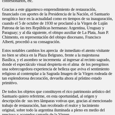
confesionarios, etc.
Gracias a este gigantesco emprendimiento de restauración,
financiado con aportes de la Presidencia de la Nación, el Santuario
neogótico luce en la actualidad como en tiempos de su inauguración,
cuando el 5 de octubre de 1930 se proclamó a la Virgen de Luján
Patrona de las tres Repúblicas hermanas: Argentina, Uruguay y
Paraguay; y al día siguiente, el obispo auxiliar de La Plata, Juan P.
Chimento, en representación del obispo diocesano, Francisco
Alberti, procedió a su consagración.
Estos notables cambios los aprecia de inmediato el atento visitante
no bien se ubica en la Plaza Belgrano, frente a la majestuosa
Basílica, y el asombro se incrementa al ingresar al recinto sagrado,
donde el espectáculo visual despierta en el alma de los peregrinos
una sobrecogedora experiencia de belleza que aviva el sentimiento
religioso al contemplar a la Sagrada Imagen de la Virgen rodeada de
tan esplendorosa decoración, devuelta ahora al prístino estado
primitivo.
De todos los objetos que constituyen el rico patrimonio artístico del
Santuario quiero referirme, en esta oportunidad, al origen y
descripción de sus tres lámparas votivas que, gracias al mencionado
trabajo de restauración, han recobrado el realce y lucimiento
original, sobre todo la argentina iluminada a pleno en medio del
precioso y acogedor camarín de la Virgen.