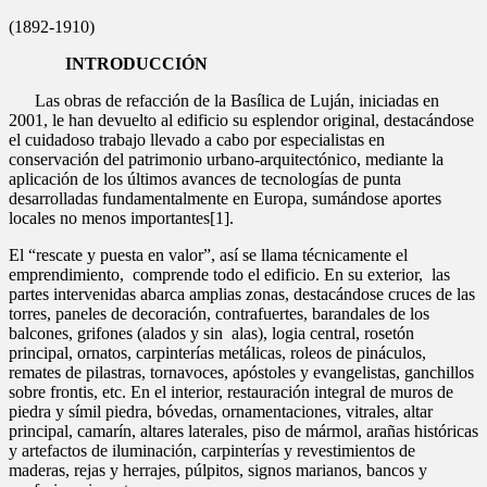
(1892-1910)
INTRODUCCIÓN
Las obras de refacción de la Basílica de Luján, iniciadas en
2001, le han devuelto al edificio su esplendor original, destacándose
el cuidadoso trabajo llevado a cabo por especialistas en
conservación del patrimonio urbano-arquitectónico, mediante la
aplicación de los últimos avances de tecnologías de punta
desarrolladas fundamentalmente en Europa, sumándose aportes
locales no menos importantes[1].
El “rescate y puesta en valor”, así se llama técnicamente el
emprendimiento, comprende todo el edificio. En su exterior, las
partes intervenidas abarca amplias zonas, destacándose cruces de las
torres, paneles de decoración, contrafuertes, barandales de los
balcones, grifones (alados y sin alas), logia central, rosetón
principal, ornatos, carpinterías metálicas, roleos de pináculos,
remates de pilastras, tornavoces, apóstoles y evangelistas, ganchillos
sobre frontis, etc. En el interior, restauración integral de muros de
piedra y símil piedra, bóvedas, ornamentaciones, vitrales, altar
principal, camarín, altares laterales, piso de mármol, arañas históricas
y artefactos de iluminación, carpinterías y revestimientos de
maderas, rejas y herrajes, púlpitos, signos marianos, bancos y