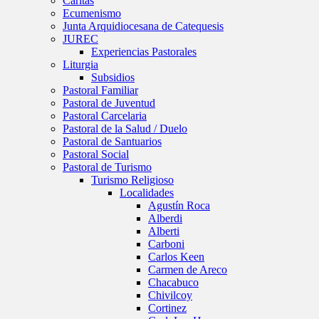
Caritas
Ecumenismo
Junta Arquidiocesana de Catequesis
JUREC
Experiencias Pastorales
Liturgia
Subsidios
Pastoral Familiar
Pastoral de Juventud
Pastoral Carcelaria
Pastoral de la Salud / Duelo
Pastoral de Santuarios
Pastoral Social
Pastoral de Turismo
Turismo Religioso
Localidades
Agustín Roca
Alberdi
Alberti
Carboni
Carlos Keen
Carmen de Areco
Chacabuco
Chivilcoy
Cortinez