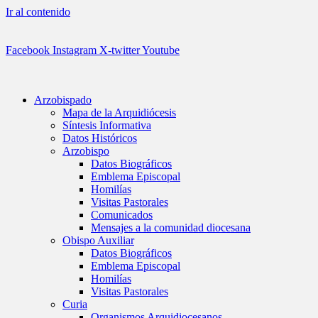
Ir al contenido
Facebook
Instagram
X-twitter
Youtube
Arzobispado
Mapa de la Arquidiócesis
Síntesis Informativa
Datos Históricos
Arzobispo
Datos Biográficos
Emblema Episcopal
Homilías
Visitas Pastorales
Comunicados
Mensajes a la comunidad diocesana
Obispo Auxiliar
Datos Biográficos
Emblema Episcopal
Homilías
Visitas Pastorales
Curia
Organismos Arquidiocesanos