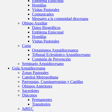
Emblema Episcopal
Homilías
Visitas Pastorales
Comunicados
Mensajes a la comunidad diocesana
Obispo Auxiliar
Datos Biográficos
Emblema Episcopal
Homilías
Visitas Pastorales
Curia
Organismos Arquidiocesanos
Tribunal Eclesiástico Arquidiocesano
Comisión de Prevención
Seminario Arquidiocesano
Guía Arquidiocesana
Zonas Pastorales
Catedral Metropolitana
Parroquias, Cuasiparroquias y Capillas
Obispos Anteriores
Sacerdotes
Diáconos
Permanentes
Transitorios
JuREC