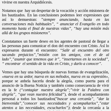
vivirse en nuestra Arquidiócesis.
Notamos que hay un despertar de la vocación y acción misionera de
los bautizados. En las conclusiones podemos leer expresiones que
así lo demuestran: ”
siempre anunciando, hasta en las
conversaciones más habituales”, “ anunciar el Evangelio en todo
momento hasta el final de nuestras vidas”, “hay una misión más
allá de los grupos misioneros”.
Constatamos un fuerte deseo en los agentes de pastoral de llegar a
las personas para comunicar el don del encuentro con Cristo. Así lo
expresaron durante el encuentro:
“Salir al encuentro del otro
sacando prejuicios”,”misión con los amigos, con el de al
lado”,”asumir que tenemos que ir”, “insertarnos en la sociedad”,
“ encontrar el sentido de la vida en Cristo, y darlo a conocer”.
Vemos que hay una búsqueda de nuevas formas de evangelización,
«nueva en su ardor, nueva en sus métodos, nueva en su expresión»,
porque se anhela hacerla desde la alegría, como puerta para el
anuncio de la Buena Noticia y también como consecuencia de vivir
en la fe
(“contagiar nuestra alegría”;”vivir la Palabra con
alegría”, “que vean nuestra felicidad”
), desde el acompañamiento
personal a todos los bautizados(”
buscar una cercanía”, ”dar la
bienvenida”,”conocer sus necesidades y acompañarlos”,”estar
atentos a las necesidades, escucharlos”)
; desde la cercanía a la