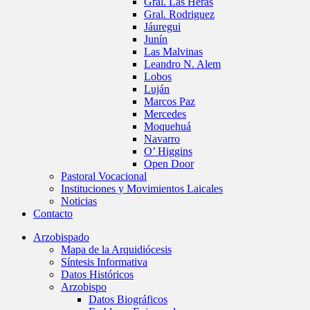
Gral. Las Heras
Gral. Rodriguez
Jáuregui
Junín
Las Malvinas
Leandro N. Alem
Lobos
Luján
Marcos Paz
Mercedes
Moquehuá
Navarro
O’ Higgins
Open Door
Pastoral Vocacional
Instituciones y Movimientos Laicales
Noticias
Contacto
Arzobispado
Mapa de la Arquidiócesis
Síntesis Informativa
Datos Históricos
Arzobispo
Datos Biográficos