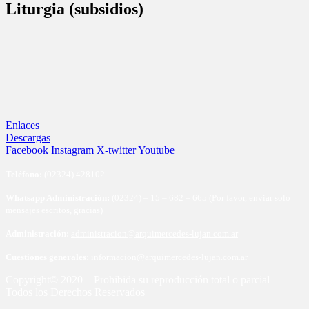
Liturgia (subsidios)
Enlaces
Descargas
Facebook
Instagram
X-twitter
Youtube
Te
léfono:
(02324) 428102
Whatsapp Administración:
(02324) – 15 – 682 – 665 (Por favor, enviar solo
mensajes escritos, gracias)
Administración:
administracion@arquimercedes-lujan.com.ar
Cuestiones generales:
informacion@arquimercedes-lujan.com.ar
Copyright© 2020 – Prohibida su reproducción total o parcial
Todos los Derechos Reservados