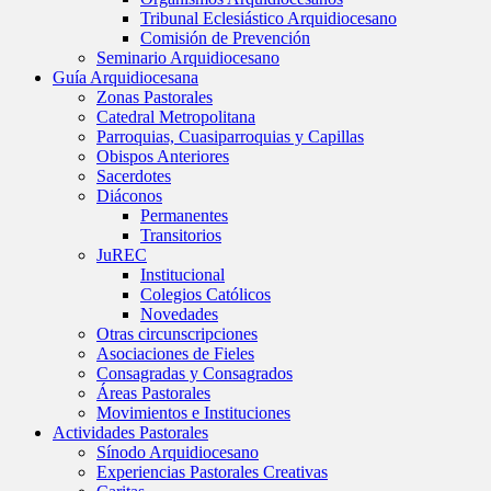
Tribunal Eclesiástico Arquidiocesano
Comisión de Prevención
Seminario Arquidiocesano
Guía Arquidiocesana
Zonas Pastorales
Catedral Metropolitana
Parroquias, Cuasiparroquias y Capillas
Obispos Anteriores
Sacerdotes
Diáconos
Permanentes
Transitorios
JuREC
Institucional
Colegios Católicos
Novedades
Otras circunscripciones
Asociaciones de Fieles
Consagradas y Consagrados
Áreas Pastorales
Movimientos e Instituciones
Actividades Pastorales
Sínodo Arquidiocesano
Experiencias Pastorales Creativas