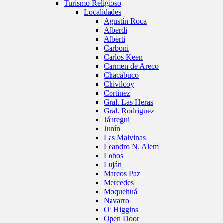
Turismo Religioso
Localidades
Agustín Roca
Alberdi
Alberti
Carboni
Carlos Keen
Carmen de Areco
Chacabuco
Chivilcoy
Cortinez
Gral. Las Heras
Gral. Rodriguez
Jáuregui
Junín
Las Malvinas
Leandro N. Alem
Lobos
Luján
Marcos Paz
Mercedes
Moquehuá
Navarro
O’ Higgins
Open Door