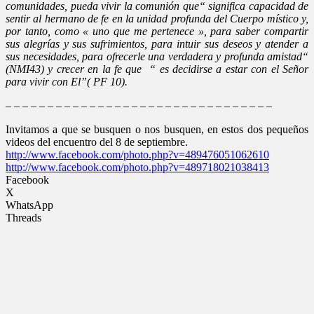
comunidades, pueda vivir la comunión que“ significa capacidad de
sentir al hermano de fe en la unidad profunda del Cuerpo místico y,
por tanto, como « uno que me pertenece », para saber compartir
sus alegrías y sus sufrimientos, para intuir sus deseos y atender a
sus necesidades, para ofrecerle una verdadera y profunda amistad“
(NMI43) y crecer en la fe que “ es decidirse a estar con el Señor
para vivir con El”( PF 10).
– – – – – – – – – – – – – – – – – – – – – – – – – – – – – – – –
Invitamos a que se busquen o nos busquen, en estos dos pequeños
videos del encuentro del 8 de septiembre.
http://www.facebook.com/photo.php?v=489476051062610
http://www.facebook.com/photo.php?v=489718021038413
Facebook
X
WhatsApp
Threads