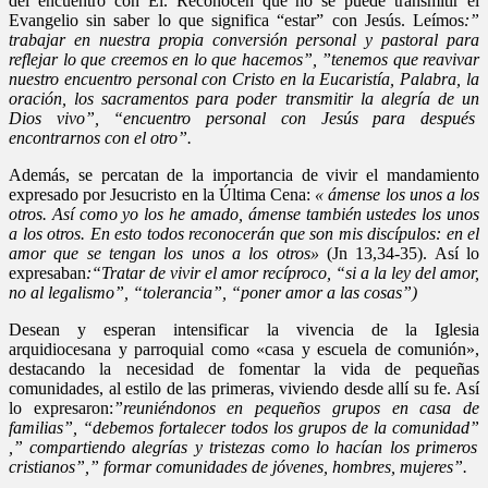
del encuentro con El. Reconocen que no se puede transmitir el
Evangelio sin saber lo que significa “estar” con Jesús. Leímos
:”
trabajar en nuestra propia conversión personal y pastoral para
reflejar lo que creemos en lo que hacemos”, ”tenemos que reavivar
nuestro encuentro personal con Cristo en la Eucaristía, Palabra, la
oración, los sacramentos para poder transmitir la alegría de un
Dios vivo”, “encuentro personal con Jesús para después
encontrarnos con el otro”.
Además, se percatan de la importancia de vivir el mandamiento
expresado por Jesucristo en la Última Cena:
« ámense los unos a los
otros. Así como yo los he amado, ámense también ustedes los unos
a los otros. En esto todos reconocerán que son mis discípulos: en el
amor que se tengan los unos a los otros»
(Jn 13,34-35). Así lo
expresaban
:“Tratar de vivir el amor recíproco, “si a la ley del amor,
no al legalismo”, “tolerancia”, “poner amor a las cosas”)
Desean y esperan intensificar la vivencia de la Iglesia
arquidiocesana y parroquial como «casa y escuela de comunión»,
destacando la necesidad de fomentar la vida de pequeñas
comunidades, al estilo de las primeras, viviendo desde allí su fe. Así
lo expresaron:
”reuniéndonos en pequeños grupos en casa de
familias”, “debemos fortalecer todos los grupos de la comunidad”
,” compartiendo alegrías y tristezas como lo hacían los primeros
cristianos”,” formar comunidades de jóvenes, hombres, mujeres”.