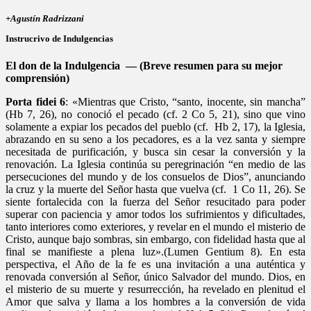
+Agustín Radrizzani
Instrucrivo de Indulgencias
El don de la Indulgencia — (
Breve resumen para su mejor
comprensión)
Porta fidei 6
: «Mientras que Cristo, “santo, inocente, sin mancha”
(Hb 7, 26), no conoció el pecado (cf. 2 Co 5, 21), sino que vino
solamente a expiar los pecados del pueblo (cf. Hb 2, 17), la Iglesia,
abrazando en su seno a los pecadores, es a la vez santa y siempre
necesitada de purificación, y busca sin cesar la conversión y la
renovación. La Iglesia continúa su peregrinación “en medio de las
persecuciones del mundo y de los consuelos de Dios”, anunciando
la cruz y la muerte del Señor hasta que vuelva (cf. 1 Co 11, 26). Se
siente fortalecida con la fuerza del Señor resucitado para poder
superar con paciencia y amor todos los sufrimientos y dificultades,
tanto interiores como exteriores, y revelar en el mundo el misterio de
Cristo, aunque bajo sombras, sin embargo, con fidelidad hasta que al
final se manifieste a plena luz».(Lumen Gentium 8). En esta
perspectiva, el Año de la fe es una invitación a una auténtica y
renovada conversión al Señor, único Salvador del mundo. Dios, en
el misterio de su muerte y resurrección, ha revelado en plenitud el
Amor que salva y llama a los hombres a la conversión de vida