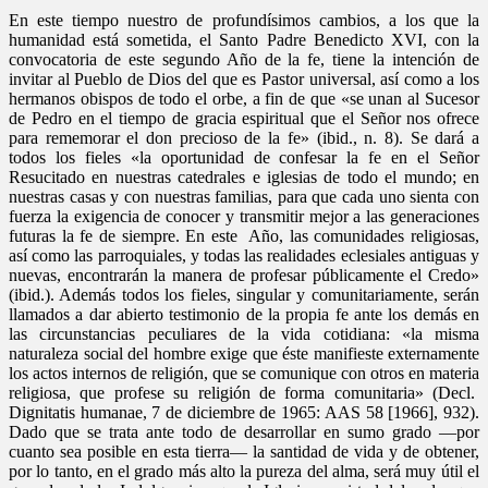
En este tiempo nuestro de profundísimos cambios, a los que la
humanidad está sometida, el Santo Padre Benedicto XVI, con la
convocatoria de este segundo Año de la fe, tiene la intención de
invitar al Pueblo de Dios del que es Pastor universal, así como a los
hermanos obispos de todo el orbe, a fin de que «se unan al Sucesor
de Pedro en el tiempo de gracia espiritual que el Señor nos ofrece
para rememorar el don precioso de la fe» (ibid., n. 8). Se dará a
todos los fieles «la oportunidad de confesar la fe en el Señor
Resucitado en nuestras catedrales e iglesias de todo el mundo; en
nuestras casas y con nuestras familias, para que cada uno sienta con
fuerza la exigencia de conocer y transmitir mejor a las generaciones
futuras la fe de siempre. En este Año, las comunidades religiosas,
así como las parroquiales, y todas las realidades eclesiales antiguas y
nuevas, encontrarán la manera de profesar públicamente el Credo»
(ibid.). Además todos los fieles, singular y comunitariamente, serán
llamados a dar abierto testimonio de la propia fe ante los demás en
las circunstancias peculiares de la vida cotidiana: «la misma
naturaleza social del hombre exige que éste manifieste externamente
los actos internos de religión, que se comunique con otros en materia
religiosa, que profese su religión de forma comunitaria» (Decl.
Dignitatis humanae, 7 de diciembre de 1965: AAS 58 [1966], 932).
Dado que se trata ante todo de desarrollar en sumo grado —por
cuanto sea posible en esta tierra— la santidad de vida y de obtener,
por lo tanto, en el grado más alto la pureza del alma, será muy útil el