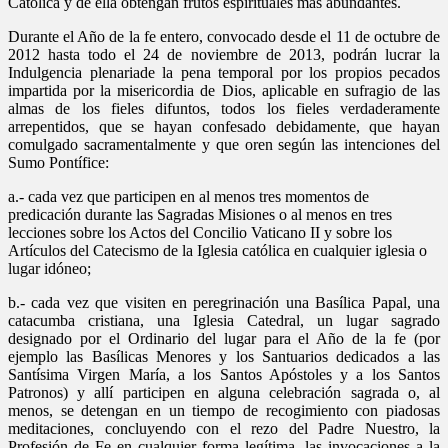
Católica y de ella obtengan frutos espirituales más abundantes.
Durante el Año de la fe entero, convocado desde el 11 de octubre de
2012 hasta todo el 24 de noviembre de 2013, podrán lucrar la
Indulgencia plenariade la pena temporal por los propios pecados
impartida por la misericordia de Dios, aplicable en sufragio de las
almas de los fieles difuntos, todos los fieles verdaderamente
arrepentidos, que se hayan confesado debidamente, que hayan
comulgado sacramentalmente y que oren según las intenciones del
Sumo Pontífice:
a.- cada vez que participen en al menos tres momentos de
predicación durante las Sagradas Misiones o al menos en tres
lecciones sobre los Actos del Concilio Vaticano II y sobre los
Artículos del Catecismo de la Iglesia católica en cualquier iglesia o
lugar idóneo;
b.- cada vez que visiten en peregrinación una Basílica Papal, una
catacumba cristiana, una Iglesia Catedral, un lugar sagrado
designado por el Ordinario del lugar para el Año de la fe (por
ejemplo las Basílicas Menores y los Santuarios dedicados a las
Santísima Virgen María, a los Santos Apóstoles y a los Santos
Patronos) y allí participen en alguna celebración sagrada o, al
menos, se detengan en un tiempo de recogimiento con piadosas
meditaciones, concluyendo con el rezo del Padre Nuestro, la
Profesión de Fe en cualquier forma legítima, las invocaciones a la