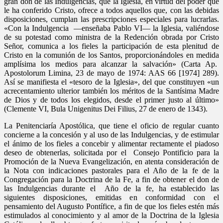
gran don de las Indulgencias, que la Iglesia, en virtud del poder que
le ha conferido Cristo, ofrece a todos aquellos que, con las debidas
disposiciones, cumplan las prescripciones especiales para lucrarlas.
«Con la Indulgencia —enseñaba Pablo VI— la Iglesia, valiéndose
de su potestad como ministra de la Redención obrada por Cristo
Señor, comunica a los fieles la participación de esta plenitud de
Cristo en la comunión de los Santos, proporcionándoles en medida
amplísima los medios para alcanzar la salvación» (Carta Ap.
Apostolorum Limina, 23 de mayo de 1974: AAS 66 [1974] 289).
Así se manifiesta el «tesoro de la Iglesia», del que constituyen «un
acrecentamiento ulterior también los méritos de la Santísima Madre
de Dios y de todos los elegidos, desde el primer justo al último»
(Clemente VI, Bula Unigenitus Dei Filius, 27 de enero de 1343).
La Penitenciaría Apostólica, que tiene el oficio de regular cuanto
concierne a la concesión y al uso de las Indulgencias, y de estimular
el ánimo de los fieles a concebir y alimentar rectamente el piadoso
deseo de obtenerlas, solicitada por el Consejo Pontificio para la
Promoción de la Nueva Evangelización, en atenta consideración de
la Nota con indicaciones pastorales para el Año de la fe de la
Congregación para la Doctrina de la Fe, a fin de obtener el don de
las Indulgencias durante el Año de la fe, ha establecido las
siguientes disposiciones, emitidas en conformidad con el
pensamiento del Augusto Pontífice, a fin de que los fieles estén más
estimulados al conocimiento y al amor de la Doctrina de la Iglesia