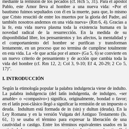
mediante la remisión de los pecados (cf. Hch 5, 31). Para el apóstol
Pablo, este Amor lleva al hombre a una nueva vida: «Por el
bautismo fuimos sepultados con él en la muerte, para que, lo mismo
que Cristo resucitó de entre los muertos por la gloria del Padre, así
también nosotros andemos en una vida nueva» (Rm 6, 4). Gracias a
la fe, esta vida nueva plasma toda la existencia humana en la
novedad radical de la resurrección. En la medida de su
disponibilidad libre, los pensamientos y los afectos, la mentalidad y
el comportamiento del hombre se purifican y transforman
lentamente, en un proceso que no termina de cumplirse totalmente
en esta vida. La «fe que actúa por el amor» (Ga 5, 6) se convierte en
un nuevo criterio de pensamiento y de acción que cambia toda la
vida del hombre (cf. Rm 12, 2; Col 3, 9-10; Ef 4, 20-29; 2 Co 5,
17)”.
I. INTRODUCCIÓN
Según la etimología popular la palabra indulgencia viene de indulto.
La palabra indulgencia (del latín indulgentia, de indulgeo, «ser
amable» o «compasivo») significa, originalmente, bondad o favor;
en el latín post-clásico llegó a significar la remisión de un impuesto o
deuda. Indultum está formada de in (sin) y dultun (deuda). En la
Ley Romana y en la versión Vulgata del Antiguo Testamento (Is.
61, 1) se usaba el término para expresar la liberación de una
cautividad o castigo. Entre los términos equivalentes usados en la