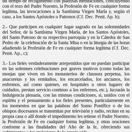
un tiempo de recogimiento con piadosas meditaciones, concluyendo
con el rezo del Padre Nuestro, la Profesión de Fe en cualquier forma
legítima, las invocaciones a la Santísima Virgen María y, según el
caso, a los Santos Apóstoles o Patronos (Cf. Dec. Penit. Ap. b);
2.- Que participen en cualquier lugar sagrado en las solemnidades
del Señor, de la Santísima Virgen María, de los Santos Apóstoles,
del Santo Patrono de su respectiva parroquia y en la Cátedra de San
Pedro de la celebración de la Santa Misa o en la liturgia de las horas
añadiendo la Profesión de Fe en cualquier forma legítima (Cf. Dec.
Penit. Ap., c);
3.- Los fieles verdaderamente arrepentidos que no puedan participar
en las solemnes celebraciones por graves motivos (como todas las
monjas que viven en los monasterios de clausura perpetua, los
anacoretas y los ermitaños, los encarcelados, los ancianos, los
enfermos, así como quienes, en hospitales u otros lugares de
cuidados, prestan servicio continuo a los enfermos, etc.), lucrarán la
Indulgencia plenaria, con las mismas condiciones, si, unidos con el
espíritu y el pensamiento a los fieles presentes, particularmente en
los momentos en que las palabras del Sumo Pontífice o de los
obispos diocesanos se transmitan por televisión y radio, recitan en su
propia casa o allí donde el impedimento les retiene el Padre Nuestro,
la Profesión de Fe en cualquier forma legítima, y otras oraciones
conforme a las finalidades del Año de la fe, ofreciendo sus