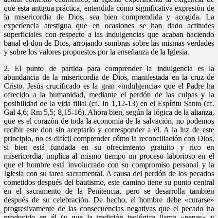
que esta antigua práctica, entendida como significativa expresión de
la misericordia de Dios, sea bien comprendida y acogida. La
experiencia atestigua que en ocasiones se han dado actitudes
superficiales con respecto a las indulgencias que acaban haciendo
banal el don de Dios, arrojando sombras sobre las mismas verdades
y sobre los valores propuestos por la enseñanza de la Iglesia.
2. El punto de partida para comprender la indulgencia es la
abundancia de la misericordia de Dios, manifestada en la cruz de
Cristo. Jesús crucificado es la gran «indulgencia» que el Padre ha
ofrecido a la humanidad, mediante el perdón de las culpas y la
posibilidad de la vida filial (cf. Jn 1,12-13) en el Espíritu Santo (cf.
Gal 4,6; Rm 5,5; 8,15-16). Ahora bien, según la lógica de la alianza,
que es el corazón de toda la economía de la salvación, no podemos
recibir este don sin aceptarlo y corresponder a él. A la luz de este
principio, no es difícil comprender cómo la reconciliación con Dios,
si bien está fundada en su ofrecimiento gratuito y rico en
misericordia, implica al mismo tiempo un proceso laborioso en el
que el hombre está involucrado con su compromiso personal y la
Iglesia con su tarea sacramental. A causa del perdón de los pecados
cometidos después del bautismo, este camino tiene su punto central
en el sacramento de la Penitencia, pero se desarrolla también
después de su celebración. De hecho, el hombre debe «curarse»
progresivamente de las consecuencias negativas que el pecado ha
producido en él (y que la tradición teológica llama «penas» y