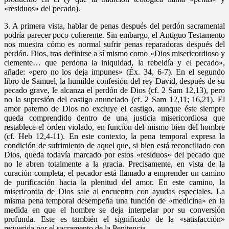
«residuos» del pecado).
3. A primera vista, hablar de penas después del perdón sacramental
podría parecer poco coherente. Sin embargo, el Antiguo Testamento
nos muestra cómo es normal sufrir penas reparadoras después del
perdón. Dios, tras definirse a sí mismo como «Dios misericordioso y
clemente… que perdona la iniquidad, la rebeldía y el pecado»,
añade: «pero no los deja impunes» (Éx. 34, 6-7). En el segundo
libro de Samuel, la humilde confesión del rey David, después de su
pecado grave, le alcanza el perdón de Dios (cf. 2 Sam 12,13), pero
no la supresión del castigo anunciado (cf. 2 Sam 12,11; 16,21). El
amor paterno de Dios no excluye el castigo, aunque éste siempre
queda comprendido dentro de una justicia misericordiosa que
restablece el orden violado, en función del mismo bien del hombre
(cf. Heb 12,4-11). En este contexto, la pena temporal expresa la
condición de sufrimiento de aquel que, si bien está reconciliado con
Dios, queda todavía marcado por estos «residuos» del pecado que
no le abren totalmente a la gracia. Precisamente, en vista de la
curación completa, el pecador está llamado a emprender un camino
de purificación hacia la plenitud del amor. En este camino, la
misericordia de Dios sale al encuentro con ayudas especiales. La
misma pena temporal desempeña una función de «medicina» en la
medida en que el hombre se deja interpelar por su conversión
profunda. Este es también el significado de la «satisfacción»
requerida por el sacramento de la Penitencia.