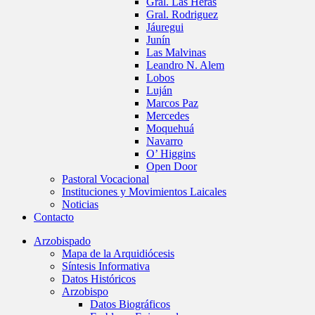
Gral. Las Heras
Gral. Rodriguez
Jáuregui
Junín
Las Malvinas
Leandro N. Alem
Lobos
Luján
Marcos Paz
Mercedes
Moquehuá
Navarro
O’ Higgins
Open Door
Pastoral Vocacional
Instituciones y Movimientos Laicales
Noticias
Contacto
Arzobispado
Mapa de la Arquidiócesis
Síntesis Informativa
Datos Históricos
Arzobispo
Datos Biográficos