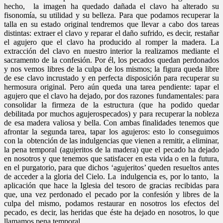
hecho, la imagen ha quedado dañada el clavo ha alterado su
fisonomía, su utilidad y su belleza. Para que podamos recuperar la
talla en su estado original tendremos que llevar a cabo dos tareas
distintas: extraer el clavo y reparar el daño sufrido, es decir, restañar
el agujero que el clavo ha producido al romper la madera. La
extracción del clavo en nuestro interior la realizamos mediante el
sacramento de la confesión. Por él, los pecados quedan perdonados
y nos vemos libres de la culpa de los mismos; la figura queda libre
de ese clavo incrustado y en perfecta disposición para recuperar su
hermosura original. Pero aún queda una tarea pendiente: tapar el
agujero que el clavo ha dejado, por dos razones fundamentales: para
consolidar la firmeza de la estructura (que ha podido quedar
debilitada por muchos agujerospecados) y para recuperar la nobleza
de esa madera valiosa y bella. Con ambas finalidades tenemos que
afrontar la segunda tarea, tapar los agujeros: esto lo conseguimos
con la obtención de las indulgencias que vienen a remitir, a eliminar,
la pena temporal (agujeritos de la madera) que el pecado ha dejado
en nosotros y que tenemos que satisfacer en esta vida o en la futura,
en el purgatorio, para que dichos ‘agujeritos’ queden resueltos antes
de acceder a la gloria del Cielo. La indulgencia es, por lo tanto, la
aplicación que hace la Iglesia del tesoro de gracias recibidas para
que, una vez perdonado el pecado por la confesión y libres de la
culpa del mismo, podamos restaurar en nosotros los efectos del
pecado, es decir, las heridas que éste ha dejado en nosotros, lo que
llamamos pena temporal.