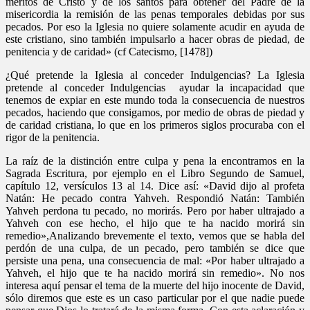
méritos de Cristo y de los santos para obtener del Padre de la
misericordia la remisión de las penas temporales debidas por sus
pecados. Por eso la Iglesia no quiere solamente acudir en ayuda de
este cristiano, sino también impulsarlo a hacer obras de piedad, de
penitencia y de caridad» (cf Catecismo, [1478])
¿Qué pretende la Iglesia al conceder Indulgencias? La Iglesia
pretende al conceder Indulgencias ayudar la incapacidad que
tenemos de expiar en este mundo toda la consecuencia de nuestros
pecados, haciendo que consigamos, por medio de obras de piedad y
de caridad cristiana, lo que en los primeros siglos procuraba con el
rigor de la penitencia.
La raíz de la distinción entre culpa y pena la encontramos en la
Sagrada Escritura, por ejemplo en el Libro Segundo de Samuel,
capítulo 12, versículos 13 al 14. Dice así: «David dijo al profeta
Natán: He pecado contra Yahveh. Respondió Natán: También
Yahveh perdona tu pecado, no morirás. Pero por haber ultrajado a
Yahveh con ese hecho, el hijo que te ha nacido morirá sin
remedio»,Analizando brevemente el texto, vemos que se habla del
perdón de una culpa, de un pecado, pero también se dice que
persiste una pena, una consecuencia de mal: «Por haber ultrajado a
Yahveh, el hijo que te ha nacido morirá sin remedio». No nos
interesa aquí pensar el tema de la muerte del hijo inocente de David,
sólo diremos que este es un caso particular por el que nadie puede