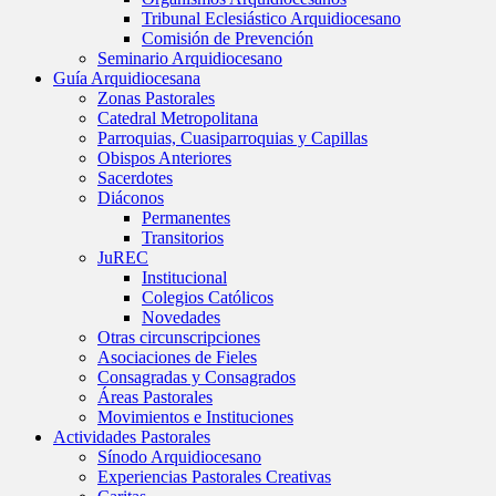
Tribunal Eclesiástico Arquidiocesano
Comisión de Prevención
Seminario Arquidiocesano
Guía Arquidiocesana
Zonas Pastorales
Catedral Metropolitana
Parroquias, Cuasiparroquias y Capillas
Obispos Anteriores
Sacerdotes
Diáconos
Permanentes
Transitorios
JuREC
Institucional
Colegios Católicos
Novedades
Otras circunscripciones
Asociaciones de Fieles
Consagradas y Consagrados
Áreas Pastorales
Movimientos e Instituciones
Actividades Pastorales
Sínodo Arquidiocesano
Experiencias Pastorales Creativas