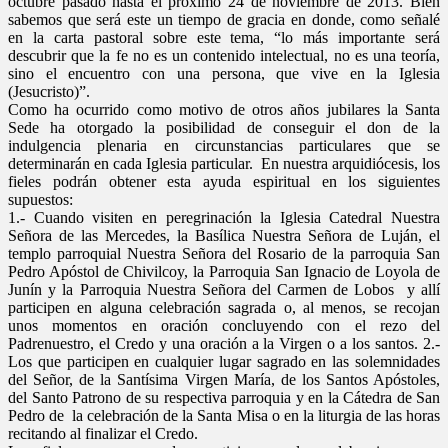
octubre pasado hasta el próximo 24 de noviembre de 2013. Bien
sabemos que será este un tiempo de gracia en donde, como señalé
en la carta pastoral sobre este tema, “lo más importante será
descubrir que la fe no es un contenido intelectual, no es una teoría,
sino el encuentro con una persona, que vive en la Iglesia
(Jesucristo)”.
Como ha ocurrido como motivo de otros años jubilares la Santa
Sede ha otorgado la posibilidad de conseguir el don de la
indulgencia plenaria en circunstancias particulares que se
determinarán en cada Iglesia particular. En nuestra arquidiócesis, los
fieles podrán obtener esta ayuda espiritual en los siguientes
supuestos:
1.- Cuando visiten en peregrinación la Iglesia Catedral Nuestra
Señora de las Mercedes, la Basílica Nuestra Señora de Luján, el
templo parroquial Nuestra Señora del Rosario de la parroquia San
Pedro Apóstol de Chivilcoy, la Parroquia San Ignacio de Loyola de
Junín y la Parroquia Nuestra Señora del Carmen de Lobos y allí
participen en alguna celebración sagrada o, al menos, se recojan
unos momentos en oración concluyendo con el rezo del
Padrenuestro, el Credo y una oración a la Virgen o a los santos. 2.-
Los que participen en cualquier lugar sagrado en las solemnidades
del Señor, de la Santísima Virgen María, de los Santos Apóstoles,
del Santo Patrono de su respectiva parroquia y en la Cátedra de San
Pedro de la celebración de la Santa Misa o en la liturgia de las horas
recitando al finalizar el Credo.