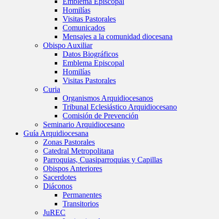
Emblema Episcopal
Homilías
Visitas Pastorales
Comunicados
Mensajes a la comunidad diocesana
Obispo Auxiliar
Datos Biográficos
Emblema Episcopal
Homilías
Visitas Pastorales
Curia
Organismos Arquidiocesanos
Tribunal Eclesiástico Arquidiocesano
Comisión de Prevención
Seminario Arquidiocesano
Guía Arquidiocesana
Zonas Pastorales
Catedral Metropolitana
Parroquias, Cuasiparroquias y Capillas
Obispos Anteriores
Sacerdotes
Diáconos
Permanentes
Transitorios
JuREC