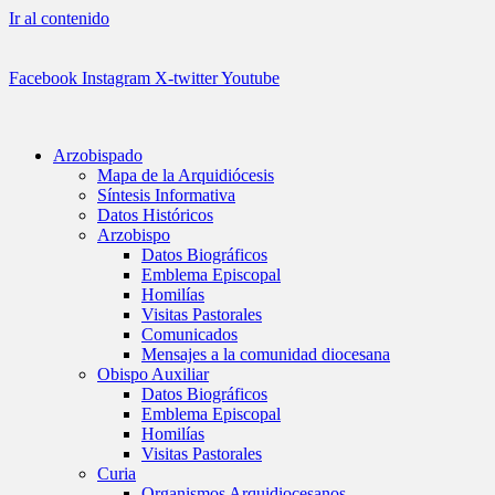
Ir al contenido
Facebook
Instagram
X-twitter
Youtube
Arzobispado
Mapa de la Arquidiócesis
Síntesis Informativa
Datos Históricos
Arzobispo
Datos Biográficos
Emblema Episcopal
Homilías
Visitas Pastorales
Comunicados
Mensajes a la comunidad diocesana
Obispo Auxiliar
Datos Biográficos
Emblema Episcopal
Homilías
Visitas Pastorales
Curia
Organismos Arquidiocesanos