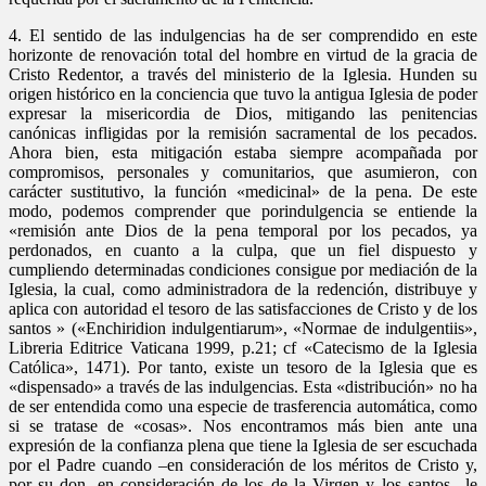
4. El sentido de las indulgencias ha de ser comprendido en este
horizonte de renovación total del hombre en virtud de la gracia de
Cristo Redentor, a través del ministerio de la Iglesia. Hunden su
origen histórico en la conciencia que tuvo la antigua Iglesia de poder
expresar la misericordia de Dios, mitigando las penitencias
canónicas infligidas por la remisión sacramental de los pecados.
Ahora bien, esta mitigación estaba siempre acompañada por
compromisos, personales y comunitarios, que asumieron, con
carácter sustitutivo, la función «medicinal» de la pena. De este
modo, podemos comprender que porindulgencia se entiende la
«remisión ante Dios de la pena temporal por los pecados, ya
perdonados, en cuanto a la culpa, que un fiel dispuesto y
cumpliendo determinadas condiciones consigue por mediación de la
Iglesia, la cual, como administradora de la redención, distribuye y
aplica con autoridad el tesoro de las satisfacciones de Cristo y de los
santos » («Enchiridion indulgentiarum», «Normae de indulgentiis»,
Libreria Editrice Vaticana 1999, p.21; cf «Catecismo de la Iglesia
Católica», 1471). Por tanto, existe un tesoro de la Iglesia que es
«dispensado» a través de las indulgencias. Esta «distribución» no ha
de ser entendida como una especie de trasferencia automática, como
si se tratase de «cosas». Nos encontramos más bien ante una
expresión de la confianza plena que tiene la Iglesia de ser escuchada
por el Padre cuando –en consideración de los méritos de Cristo y,
por su don, en consideración de los de la Virgen y los santos– le