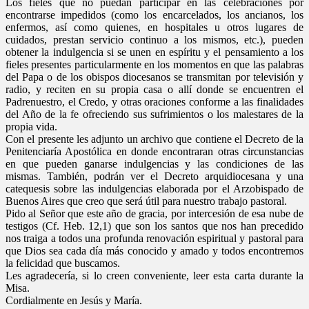
Los fieles que no puedan participar en las celebraciones por
encontrarse impedidos (como los encarcelados, los ancianos, los
enfermos, así como quienes, en hospitales u otros lugares de
cuidados, prestan servicio continuo a los mismos, etc.), pueden
obtener la indulgencia si se unen en espíritu y el pensamiento a los
fieles presentes particularmente en los momentos en que las palabras
del Papa o de los obispos diocesanos se transmitan por televisión y
radio, y reciten en su propia casa o allí donde se encuentren el
Padrenuestro, el Credo, y otras oraciones conforme a las finalidades
del Año de la fe ofreciendo sus sufrimientos o los malestares de la
propia vida.
Con el presente les adjunto un archivo que contiene el Decreto de la
Penitenciaría Apostólica en donde encontraran otras circunstancias
en que pueden ganarse indulgencias y las condiciones de las
mismas. También, podrán ver el Decreto arquidiocesana y una
catequesis sobre las indulgencias elaborada por el Arzobispado de
Buenos Aires que creo que será útil para nuestro trabajo pastoral.
Pido al Señor que este año de gracia, por intercesión de esa nube de
testigos (Cf. Heb. 12,1) que son los santos que nos han precedido
nos traiga a todos una profunda renovación espiritual y pastoral para
que Dios sea cada día más conocido y amado y todos encontremos
la felicidad que buscamos.
Les agradecería, si lo creen conveniente, leer esta carta durante la
Misa.
Cordialmente en Jesús y María.