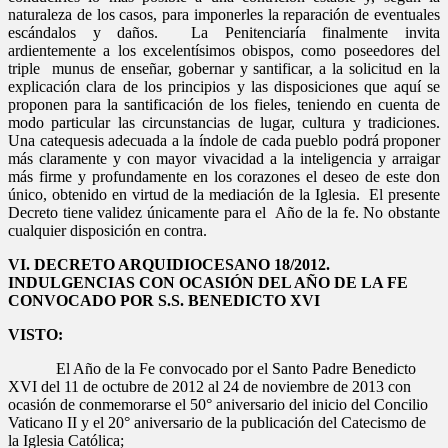
naturaleza de los casos, para imponerles la reparación de eventuales
escándalos y daños. La Penitenciaría finalmente invita
ardientemente a los excelentísimos obispos, como poseedores del
triple munus de enseñar, gobernar y santificar, a la solicitud en la
explicación clara de los principios y las disposiciones que aquí se
proponen para la santificación de los fieles, teniendo en cuenta de
modo particular las circunstancias de lugar, cultura y tradiciones.
Una catequesis adecuada a la índole de cada pueblo podrá proponer
más claramente y con mayor vivacidad a la inteligencia y arraigar
más firme y profundamente en los corazones el deseo de este don
único, obtenido en virtud de la mediación de la Iglesia. El presente
Decreto tiene validez únicamente para el Año de la fe. No obstante
cualquier disposición en contra.
VI. DECRETO ARQUIDIOCESANO 18/2012.
INDULGENCIAS CON OCASIÓN DEL AÑO DE LA FE
CONVOCADO POR S.S. BENEDICTO XVI
VISTO:
El Año de la Fe convocado por el Santo Padre Benedicto
XVI del 11 de octubre de 2012 al 24 de noviembre de 2013 con
ocasión de conmemorarse el 50° aniversario del inicio del Concilio
Vaticano II y el 20° aniversario de la publicación del Catecismo de
la Iglesia Católica;