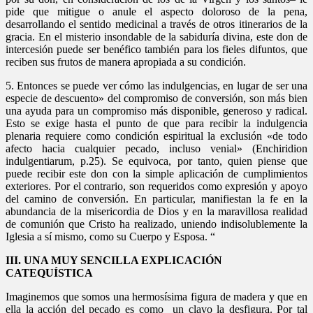
pide que mitigue o anule el aspecto doloroso de la pena,
desarrollando el sentido medicinal a través de otros itinerarios de la
gracia. En el misterio insondable de la sabiduría divina, este don de
intercesión puede ser benéfico también para los fieles difuntos, que
reciben sus frutos de manera apropiada a su condición.
5. Entonces se puede ver cómo las indulgencias, en lugar de ser una
especie de descuento» del compromiso de conversión, son más bien
una ayuda para un compromiso más disponible, generoso y radical.
Esto se exige hasta el punto de que para recibir la indulgencia
plenaria requiere como condición espiritual la exclusión «de todo
afecto hacia cualquier pecado, incluso venial» (Enchiridion
indulgentiarum, p.25). Se equivoca, por tanto, quien piense que
puede recibir este don con la simple aplicación de cumplimientos
exteriores. Por el contrario, son requeridos como expresión y apoyo
del camino de conversión. En particular, manifiestan la fe en la
abundancia de la misericordia de Dios y en la maravillosa realidad
de comunión que Cristo ha realizado, uniendo indisolublemente la
Iglesia a sí mismo, como su Cuerpo y Esposa. “
III. UNA MUY SENCILLA EXPLICACIÓN
CATEQUÍSTICA
Imaginemos que somos una hermosísima figura de madera y que en
ella la acción del pecado es como un clavo la desfigura. Por tal