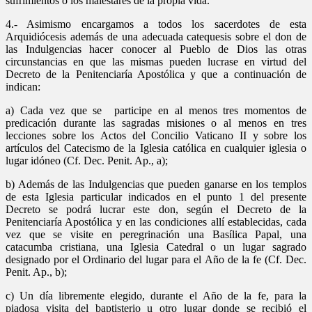
sufrimientos o los malestares de la propia vida.
4.- Asimismo encargamos a todos los sacerdotes de esta
Arquidiócesis además de una adecuada catequesis sobre el don de
las Indulgencias hacer conocer al Pueblo de Dios las otras
circunstancias en que las mismas pueden lucrase en virtud del
Decreto de la Penitenciaría Apostólica y que a continuación de
indican:
a) Cada vez que se participe en al menos tres momentos de
predicación durante las sagradas misiones o al menos en tres
lecciones sobre los Actos del Concilio Vaticano II y sobre los
artículos del Catecismo de la Iglesia católica en cualquier iglesia o
lugar idóneo (Cf. Dec. Penit. Ap., a);
b) Además de las Indulgencias que pueden ganarse en los templos
de esta Iglesia particular indicados en el punto 1 del presente
Decreto se podrá lucrar este don, según el Decreto de la
Penitenciaría Apostólica y en las condiciones allí establecidas, cada
vez que se visite en peregrinación una Basílica Papal, una
catacumba cristiana, una Iglesia Catedral o un lugar sagrado
designado por el Ordinario del lugar para el Año de la fe (Cf. Dec.
Penit. Ap., b);
c) Un día libremente elegido, durante el Año de la fe, para la
piadosa visita del baptisterio u otro lugar donde se recibió el