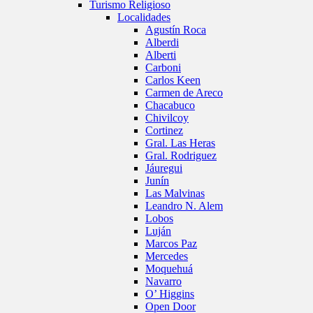
Turismo Religioso
Localidades
Agustín Roca
Alberdi
Alberti
Carboni
Carlos Keen
Carmen de Areco
Chacabuco
Chivilcoy
Cortinez
Gral. Las Heras
Gral. Rodriguez
Jáuregui
Junín
Las Malvinas
Leandro N. Alem
Lobos
Luján
Marcos Paz
Mercedes
Moquehuá
Navarro
O’ Higgins
Open Door