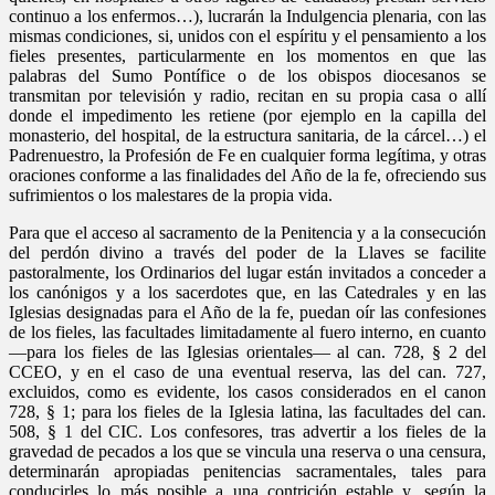
continuo a los enfermos…), lucrarán la Indulgencia plenaria, con las
mismas condiciones, si, unidos con el espíritu y el pensamiento a los
fieles presentes, particularmente en los momentos en que las
palabras del Sumo Pontífice o de los obispos diocesanos se
transmitan por televisión y radio, recitan en su propia casa o allí
donde el impedimento les retiene (por ejemplo en la capilla del
monasterio, del hospital, de la estructura sanitaria, de la cárcel…) el
Padrenuestro, la Profesión de Fe en cualquier forma legítima, y otras
oraciones conforme a las finalidades del Año de la fe, ofreciendo sus
sufrimientos o los malestares de la propia vida.
Para que el acceso al sacramento de la Penitencia y a la consecución
del perdón divino a través del poder de la Llaves se facilite
pastoralmente, los Ordinarios del lugar están invitados a conceder a
los canónigos y a los sacerdotes que, en las Catedrales y en las
Iglesias designadas para el Año de la fe, puedan oír las confesiones
de los fieles, las facultades limitadamente al fuero interno, en cuanto
—para los fieles de las Iglesias orientales— al can. 728, § 2 del
CCEO, y en el caso de una eventual reserva, las del can. 727,
excluidos, como es evidente, los casos considerados en el canon
728, § 1; para los fieles de la Iglesia latina, las facultades del can.
508, § 1 del CIC. Los confesores, tras advertir a los fieles de la
gravedad de pecados a los que se vincula una reserva o una censura,
determinarán apropiadas penitencias sacramentales, tales para
conducirles lo más posible a una contrición estable y, según la