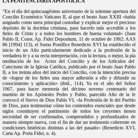
LA PENITENCIARÍA APÓSTOLICA
“En el día del quincuagésimo aniversario de la solemne apertura del
Concilio Ecuménico Vaticano II, al que el beato Juan XXIII «había
asignado como tarea principal custodiar y explicar mejor el precioso
depósito de la doctrina cristiana, para hacerlo más accesible a los
fieles de Cristo y a todos los hombres de buena voluntad» (Juan
Pablo II, Const. Ap. Fidei Depositum, 11 de octubre de 1992: AAS
86 [1994] 113), el Sumo Pontífice Benedicto XVI ha establecido el
inicio de un Año particularmente dedicado a la profesión de la
verdadera fe y a su recta interpretación, con la lectura, o mejor, la pía
meditación de los Actos del Concilio y de los Artículos del
Catecismo de la Iglesia Católica, publicado por el beato Juan Pablo
II, a los treinta años del inicio del Concilio, con la intención precisa
de «lograr de los fieles una mayor adhesión a ello y difundir su
conocimiento y aplicación» (ibid., 114). Ya en el año del Señor
1967, para hacer memoria del décimo noveno centenario del
martirio de los Apóstoles Pedro y Pablo, parecido Año de la fe
convocó el Siervo de Dios Pablo VI, «la Profesión de fe del Pueblo
de Dios, para testimoniar cómo los contenidos esenciales que desde
siglos constituyen el patrimonio de todos los creyentes tienen
necesidad de ser confirmados, comprendidos y profundizados de
manera siempre nueva, con el fin de dar un testimonio coherente en
condiciones históricas distintas a las del pasado» (Benedicto XVI,
Carta Ap. Porta Fidei, n. 4).