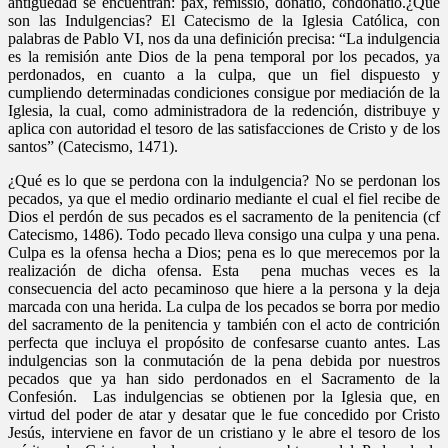
antigüedad se encuentran: pax, remissio, donatio, condonatio.¿Qué
son las Indulgencias? El Catecismo de la Iglesia Católica, con
palabras de Pablo VI, nos da una definición precisa: “La indulgencia
es la remisión ante Dios de la pena temporal por los pecados, ya
perdonados, en cuanto a la culpa, que un fiel dispuesto y
cumpliendo determinadas condiciones consigue por mediación de la
Iglesia, la cual, como administradora de la redención, distribuye y
aplica con autoridad el tesoro de las satisfacciones de Cristo y de los
santos” (Catecismo, 1471).
¿Qué es lo que se perdona con la indulgencia? No se perdonan los
pecados, ya que el medio ordinario mediante el cual el fiel recibe de
Dios el perdón de sus pecados es el sacramento de la penitencia (cf
Catecismo, 1486). Todo pecado lleva consigo una culpa y una pena.
Culpa es la ofensa hecha a Dios; pena es lo que merecemos por la
realización de dicha ofensa. Esta pena muchas veces es la
consecuencia del acto pecaminoso que hiere a la persona y la deja
marcada con una herida. La culpa de los pecados se borra por medio
del sacramento de la penitencia y también con el acto de contrición
perfecta que incluya el propósito de confesarse cuanto antes. Las
indulgencias son la conmutación de la pena debida por nuestros
pecados que ya han sido perdonados en el Sacramento de la
Confesión. Las indulgencias se obtienen por la Iglesia que, en
virtud del poder de atar y desatar que le fue concedido por Cristo
Jesús, interviene en favor de un cristiano y le abre el tesoro de los