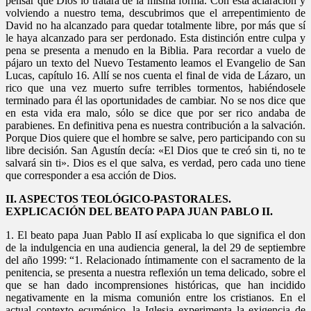
pensar que Dios lo tratará de la misma forma. Con esta aclaración y
volviendo a nuestro tema, descubrimos que el arrepentimiento de
David no ha alcanzado para quedar totalmente libre, por más que sí
le haya alcanzado para ser perdonado. Esta distinción entre culpa y
pena se presenta a menudo en la Biblia. Para recordar a vuelo de
pájaro un texto del Nuevo Testamento leamos el Evangelio de San
Lucas, capítulo 16. Allí se nos cuenta el final de vida de Lázaro, un
rico que una vez muerto sufre terribles tormentos, habiéndosele
terminado para él las oportunidades de cambiar. No se nos dice que
en esta vida era malo, sólo se dice que por ser rico andaba de
parabienes. En definitiva pena es nuestra contribución a la salvación.
Porque Dios quiere que el hombre se salve, pero participando con su
libre decisión. San Agustín decía: «El Dios que te creó sin ti, no te
salvará sin ti». Dios es el que salva, es verdad, pero cada uno tiene
que corresponder a esa acción de Dios.
II. ASPECTOS TEOLÓGICO-PASTORALES.
EXPLICACIÓN DEL BEATO PAPA JUAN PABLO II.
1. El beato papa Juan Pablo II así explicaba lo que significa el don
de la indulgencia en una audiencia general, la del 29 de septiembre
del año 1999: “1. Relacionado íntimamente con el sacramento de la
penitencia, se presenta a nuestra reflexión un tema delicado, sobre el
que se han dado incomprensiones históricas, que han incidido
negativamente en la misma comunión entre los cristianos. En el
actual contexto ecuménico, la Iglesia experimenta la exigencia de