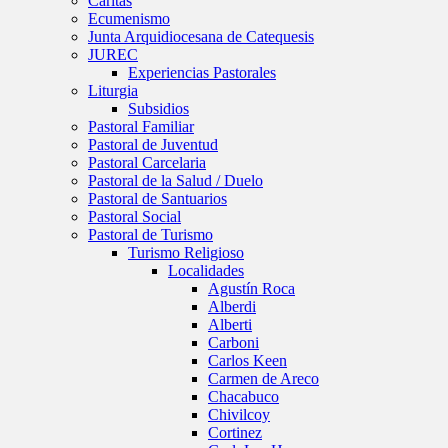
Caritas
Ecumenismo
Junta Arquidiocesana de Catequesis
JUREC
Experiencias Pastorales
Liturgia
Subsidios
Pastoral Familiar
Pastoral de Juventud
Pastoral Carcelaria
Pastoral de la Salud / Duelo
Pastoral de Santuarios
Pastoral Social
Pastoral de Turismo
Turismo Religioso
Localidades
Agustín Roca
Alberdi
Alberti
Carboni
Carlos Keen
Carmen de Areco
Chacabuco
Chivilcoy
Cortinez